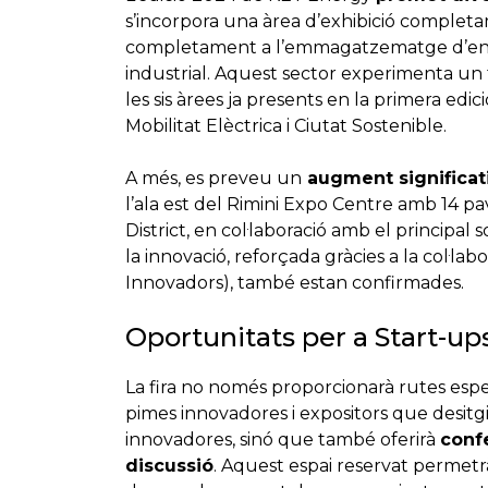
s’incorpora una àrea d’exhibició complet
completament a l’emmagatzematge d’energi
industrial. Aquest sector experimenta un 
les sis àrees ja presents en la primera edici
Mobilitat Elèctrica i Ciutat Sostenible.
A més, es preveu un
augment significati
l’ala est del Rimini Expo Centre amb 14 pa
District, en col·laboració amb el principal s
la innovació, reforçada gràcies a la col·la
Innovadors), també estan confirmades.
Oportunitats per a Start-up
La fira no només proporcionarà rutes especí
pimes innovadores i expositors que desitgi
innovadores, sinó que també oferirà
confe
discussió
. Aquest espai reservat permetrà