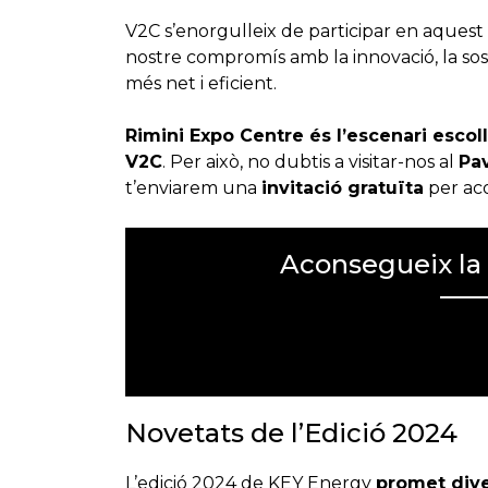
V2C s’enorgulleix de participar en aques
nostre compromís amb la innovació, la soste
més net i eficient.
Rimini Expo Centre és l’escenari escoll
V2C
. Per això, no dubtis a visitar-nos al
Pav
t’enviarem una
invitació gratuïta
per ac
Aconsegueix la 
Error:
No s'ha trobat el formulari de co
Novetats de l’Edició 2024
L’edició 2024 de KEY Energy
promet dive