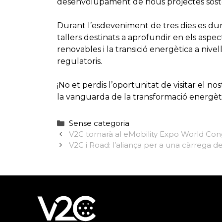
desenvolupament de nous projectes sosten
Durant l’esdeveniment de tres dies es du
tallers destinats a aprofundir en els aspe
renovables i la transició energètica a nivel
regulatoris.
¡No et perdis l’oportunitat de visitar el no
la vanguarda de la transformació energèti
Categories
Sense categoria
V2C tornarà al eMobility Expo World Co
V2C i Road: l’aliança per a una càrrega d