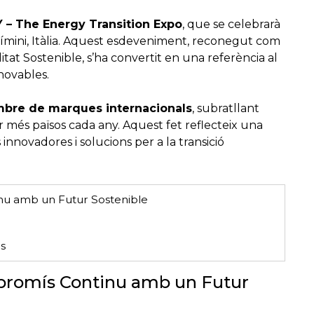
 – The Energy Transition Expo
, que se celebrarà
Rímini, Itàlia. Aquest esdeveniment, reconegut com
litat Sostenible, s’ha convertit en una referència al
novables.
bre de marques internacionals
, subratllant
r més països cada any. Aquest fet reflecteix una
innovadores i solucions per a la transició
u amb un Futur Sostenible
s
promís Continu amb un Futur