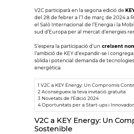
V2C participarà en la segona edició de
KEY
del 28 de febrer a l’1 de març de 2024 a 
el Saló Internacional de l’Energia i la Mobi
sud d’Europa per al mercat d’energies re
S’espera la participació d’un
creixent nom
l’ambició de KEY d’expandir-se i congrega
sòlida i potencial demanda de tecnologies 
energètica.
1
V2C a KEY Energy: Un Compromís Contin
2
Aconsegueix la teva invitació gratuïta
3
Novetats de l’Edició 2024
4
Oportunitats per a Start-ups i Innovador
V2C a KEY Energy: Un Com
Sostenible