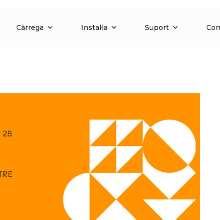
Càrrega
Instal·la
Suport
Con