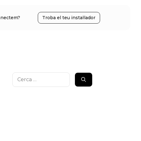
nectem?
Troba el teu instal·lador
Cerca: