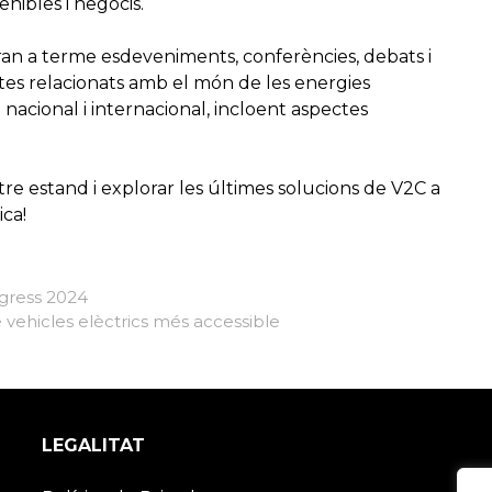
ibles i negocis.
ran a terme esdeveniments, conferències, debats i
ctes relacionats amb el món de les energies
l nacional i internacional, incloent aspectes
stre estand i explorar les últimes solucions de V2C a
ca!
ngress 2024
e vehicles elèctrics més accessible
LEGALITAT