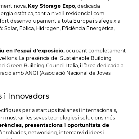
ament nova,
Key Storage Expo
, dedicada
a estàtica, tant a nivell residencial com
fort desenvolupament a tota Europa i s’afegeix a
ó: Solar, Eòlica, Hidrogen, Eficiència Energètica,
u en l’espai d’exposició,
ocupant completament
vellons. La presència del Sustainable Building
oci Green Building Council Italia, i l’àrea dedicada a
boració amb ANGI (Associació Nacional de Joves
s i Innovadors
fiques per a startups italianes i internacionals,
n mostrar les seves tecnologies i solucions més
rències, presentacions i oportunitats de
 trobades, networking, intercanvi d’idees i