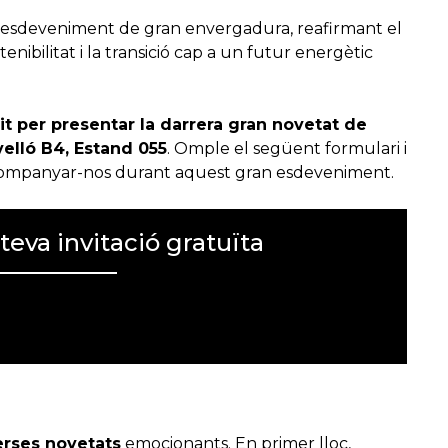
t esdeveniment de gran envergadura, reafirmant el
nibilitat i la transició cap a un futur energètic
it per presentar la darrera gran novetat de
elló B4, Estand 055
. Omple el següent formulari i
ompanyar-nos durant aquest gran esdeveniment.
teva invitació gratuïta
ntacte.
rses novetats
emocionants. En primer lloc,