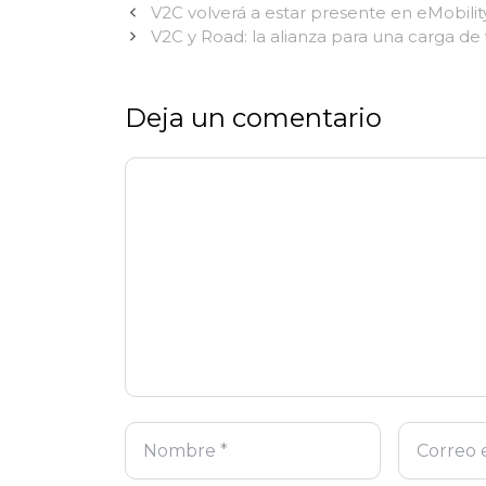
V2C volverá a estar presente en eMobil
V2C y Road: la alianza para una carga de
Deja un comentario
Comentario
Nombre
Correo
Web
electrónico