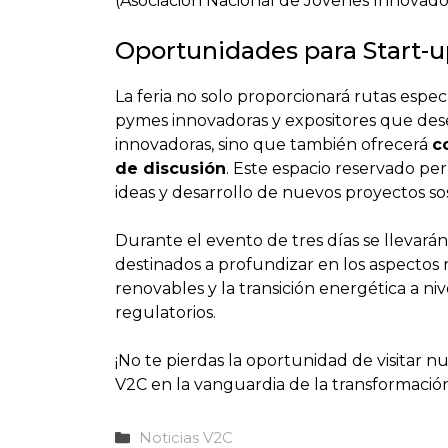
(Asociación Nacional de Jóvenes Innovado
Oportunidades para Start-u
La feria no solo proporcionará rutas especí
pymes innovadoras y expositores que dese
innovadoras, sino que también ofrecerá
c
de discusión
. Este espacio reservado pe
ideas y desarrollo de nuevos proyectos so
Durante el evento de tres días se llevarán
destinados a profundizar en los aspectos
renovables y la transición energética a ni
regulatorios.
¡No te pierdas la oportunidad de visitar n
V2C en la vanguardia de la transformació
Categorías
Noticias V2C