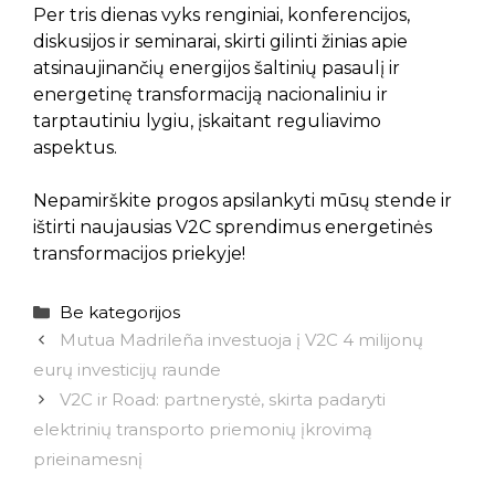
Per tris dienas vyks renginiai, konferencijos,
diskusijos ir seminarai, skirti gilinti žinias apie
atsinaujinančių energijos šaltinių pasaulį ir
energetinę transformaciją nacionaliniu ir
tarptautiniu lygiu, įskaitant reguliavimo
aspektus.
Nepamirškite progos apsilankyti mūsų stende ir
ištirti naujausias V2C sprendimus energetinės
transformacijos priekyje!
Kategorijos
Be kategorijos
Mutua Madrileña investuoja į V2C 4 milijonų
eurų investicijų raunde
V2C ir Road: partnerystė, skirta padaryti
elektrinių transporto priemonių įkrovimą
prieinamesnį