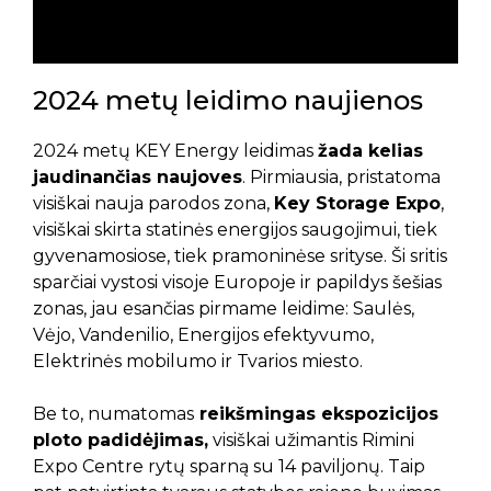
Klaida:
Kontaktų forma nerasta.
2024 metų leidimo naujienos
2024 metų KEY Energy leidimas
žada kelias
jaudinančias naujoves
. Pirmiausia, pristatoma
visiškai nauja parodos zona,
Key Storage Expo
,
visiškai skirta statinės energijos saugojimui, tiek
gyvenamosiose, tiek pramoninėse srityse. Ši sritis
sparčiai vystosi visoje Europoje ir papildys šešias
zonas, jau esančias pirmame leidime: Saulės,
Vėjo, Vandenilio, Energijos efektyvumo,
Elektrinės mobilumo ir Tvarios miesto.
Be to, numatomas
reikšmingas ekspozicijos
ploto padidėjimas,
visiškai užimantis Rimini
Expo Centre rytų sparną su 14 paviljonų. Taip