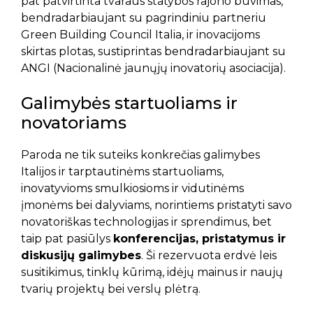
pat patvirtinta tvaraus statybos rajono buvimas,
bendradarbiaujant su pagrindiniu partneriu
Green Building Council Italia, ir inovacijoms
skirtas plotas, sustiprintas bendradarbiaujant su
ANGI (Nacionalinė jaunųjų inovatorių asociacija).
Galimybės startuoliams ir
novatoriams
Paroda ne tik suteiks konkrečias galimybes
Italijos ir tarptautinėms startuoliams,
inovatyvioms smulkiosioms ir vidutinėms
įmonėms bei dalyviams, norintiems pristatyti savo
novatoriškas technologijas ir sprendimus, bet
taip pat pasiūlys
konferencijas, pristatymus ir
diskusijų galimybes
. Ši rezervuota erdvė leis
susitikimus, tinklų kūrimą, idėjų mainus ir naujų
tvarių projektų bei verslų plėtrą.