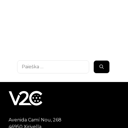
Ieškoti:
Avenida Camí Nou, 268
46950 Xirivella