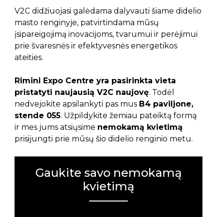
V2C didžiuojasi galėdama dalyvauti šiame didelio
masto renginyje, patvirtindama mūsų
įsipareigojimą inovacijoms, tvarumui ir perėjimui
prie švaresnės ir efektyvesnės energetikos
ateities.
Rimini Expo Centre yra pasirinkta vieta
pristatyti naujausią V2C naujovę
. Todėl
nedvejokite apsilankyti pas mus
B4 paviljone,
stende 055
. Užpildykite žemiau pateiktą formą
ir mes jums atsiųsime
nemokamą kvietimą
prisijungti prie mūsų šio didelio renginio metu.
Gaukite savo nemokamą
kvietimą