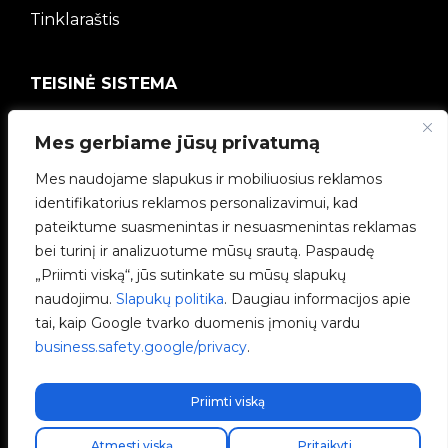
Tinklaraštis
TEISINĖ SISTEMA
Privatumo politika
Mes gerbiame jūsų privatumą
Mes naudojame slapukus ir mobiliuosius reklamos
Teisinė informacija
identifikatorius reklamos personalizavimui, kad
pateiktume suasmenintas ir nesuasmenintas reklamas
Slapukų politika
bei turinį ir analizuotume mūsų srautą. Paspaudę
„Priimti viską“, jūs sutinkate su mūsų slapukų
Etikos kanalas
naudojimu.
Slapukų politika
. Daugiau informacijos apie
tai, kaip Google tvarko duomenis įmonių vardu
Kokybės politika
business.safety.google/privacy
.
Tvarkyti slapukus
Priimti viską
Atmesti viską
Pritaikyti