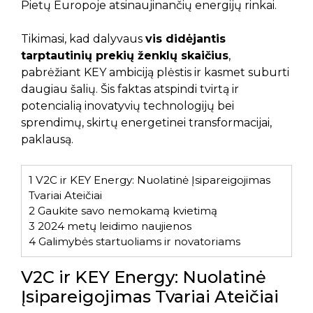
Pietų Europoje atsinaujinančių energijų rinkai.
Tikimasi, kad dalyvaus
vis didėjantis
tarptautinių prekių ženklų skaičius
,
pabrėžiant KEY ambiciją plėstis ir kasmet suburti
daugiau šalių. Šis faktas atspindi tvirtą ir
potencialią inovatyvių technologijų bei
sprendimų, skirtų energetinei transformacijai,
paklausą.
1
V2C ir KEY Energy: Nuolatinė Įsipareigojimas
Tvariai Ateičiai
2
Gaukite savo nemokamą kvietimą
3
2024 metų leidimo naujienos
4
Galimybės startuoliams ir novatoriams
V2C ir KEY Energy: Nuolatinė
Įsipareigojimas Tvariai Ateičiai