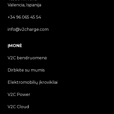
Valencia, Ispanija
+34 96 065 45 54
info@v2charge.com
ĮMONĖ
V2C bendruomenė
Dirbkite su mumis
Elektromobilių įkrovikliai
V2C Power
V2C Cloud