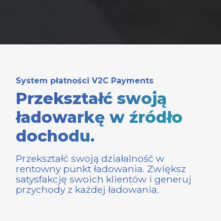
System płatności V2C
Payments
Przekształć swoją
ładowarkę w źródło
dochodu.
Przekształć swoją działalność w
rentowny punkt ładowania. Zwiększ
satysfakcję swoich klientów i generuj
przychody z każdej ładowania.