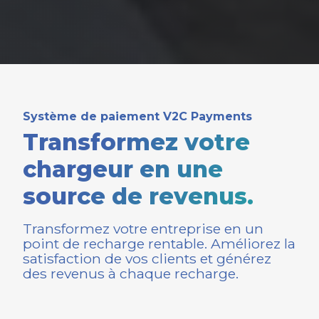
Système de paiement V2C Payments
Transformez votre
chargeur en une
source de revenus.
Transformez votre entreprise en un
point de recharge rentable. Améliorez la
satisfaction de vos clients et générez
des revenus à chaque recharge.