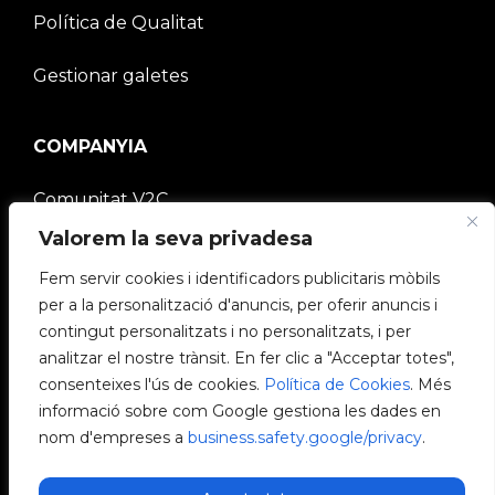
Política de Qualitat
Gestionar galetes
COMPANYIA
Comunitat V2C
Valorem la seva privadesa
Treballa amb nosaltres
Fem servir cookies i identificadors publicitaris mòbils
e-Chargers
per a la personalització d'anuncis, per oferir anuncis i
contingut personalitzats i no personalitzats, i per
V2C Power
analitzar el nostre trànsit. En fer clic a "Acceptar totes",
consenteixes l'ús de cookies.
Política de Cookies
. Més
V2C Cloud
informació sobre com Google gestiona les dades en
nom d'empreses a
business.safety.google/privacy
.
Blog