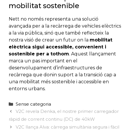
mobilitat sostenible
Nett no només representa una solució
avançada per a la recàrrega de vehicles elèctrics
a la via pública, sinó que també reflecteix la
nostra visió de crear un futur on la
mobilitat
elèctrica sigui accessible, convenient i
sostenible per a tothom
. Aquest llançament
marca un pas important en el
desenvolupament d’infraestructures de
recàrrega que donin suport a la transició cap a
una mobilitat més sostenible i accessible en
entorns urbans.
Categories
Sense categoria
V2C revela Denka, el nostre primer carregador
ràpid de corrent continu (DC) de 40kW
V2C llança Alva: càrrega simultània segura i fàcil