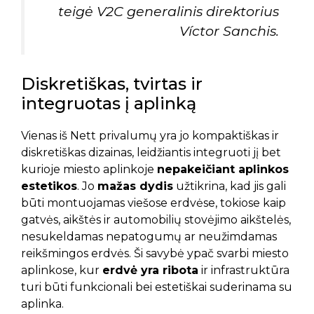
teigė V2C generalinis direktorius
Víctor Sanchis.
Diskretiškas, tvirtas ir
integruotas į aplinką
Vienas iš Nett privalumų yra jo kompaktiškas ir
diskretiškas dizainas, leidžiantis integruoti jį bet
kurioje miesto aplinkoje
nepakeičiant aplinkos
estetikos
. Jo
mažas dydis
užtikrina, kad jis gali
būti montuojamas viešose erdvėse, tokiose kaip
gatvės, aikštės ir automobilių stovėjimo aikštelės,
nesukeldamas nepatogumų ar neužimdamas
reikšmingos erdvės. Ši savybė ypač svarbi miesto
aplinkose, kur
erdvė yra ribota
ir infrastruktūra
turi būti funkcionali bei estetiškai suderinama su
aplinka.