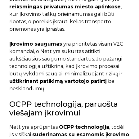
reikšmingas privalumas miesto aplinkose
,
kur įkrovimo taškų prieinamumas gali būti
ribotas, o poreikis įkrauti kelias transporto
priemones yra įprastas.
Įkrovimo saugumas
yra prioritetas visam V2C
komandai, o Nett yra sukurtas atitikti
aukščiausius saugumo standartus. Jo pažangi
technologija užtikrina, kad įkrovimo procesai
būtų vykdomi saugiai, minimalizuojant riziką ir
užtikrinant patikimą vartotojo patirtį
be
nesklandumų.
OCPP technologija, paruošta
viešajam įkrovimui
Nett yra aprūpintas
OCPP technologija
, todėl
jis visiškai
suderinamas su esamomis įkrovimo