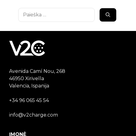
Ieškoti:
Avenida Camí Nou, 268
46950 Xirivella
Valencia, Ispanija
+34 96 065 45 54
info@v2charge.com
ĮMONĖ