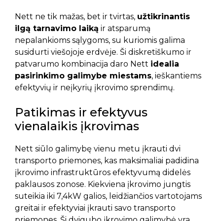
Nett ne tik mažas, bet ir tvirtas,
užtikrinantis
ilgą tarnavimo laiką
ir atsparumą
nepalankioms sąlygoms, su kuriomis galima
susidurti viešojoje erdvėje. Ši diskretiškumo ir
patvarumo kombinacija daro Nett
idealia
pasirinkimo galimybe miestams
, ieškantiems
efektyvių ir neįkyrių įkrovimo sprendimų.
Patikimas ir efektyvus
vienalaikis įkrovimas
Nett siūlo galimybę vienu metu įkrauti dvi
transporto priemones, kas maksimaliai padidina
įkrovimo infrastruktūros efektyvumą didelės
paklausos zonose. Kiekviena įkrovimo jungtis
suteikia iki 7,4kW galios, leidžiančios vartotojams
greitai ir efektyviai įkrauti savo transporto
priemones. Ši dvigubo įkrovimo galimybė yra