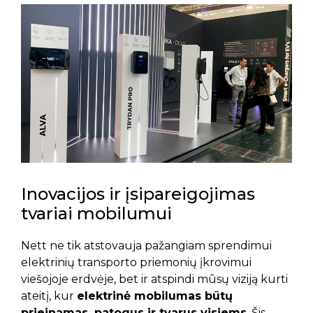
Inovacijos ir įsipareigojimas
tvariai mobilumui
Nett ne tik atstovauja pažangiam sprendimui
elektrinių transporto priemonių įkrovimui
viešojoje erdvėje, bet ir atspindi mūsų viziją kurti
ateitį, kur
elektrinė mobilumas būtų
prieinamas, patogus ir tvarus visiems
. Šis