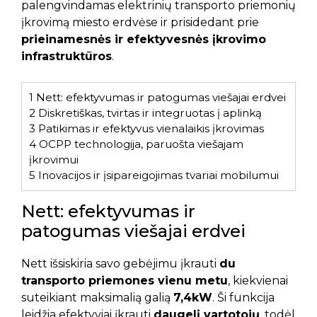
palengvindamas elektrinių transporto priemonių
įkrovimą miesto erdvėse ir prisidedant prie
prieinamesnės ir efektyvesnės įkrovimo
infrastruktūros
.
1
Nett: efektyvumas ir patogumas viešajai erdvei
2
Diskretiškas, tvirtas ir integruotas į aplinką
3
Patikimas ir efektyvus vienalaikis įkrovimas
4
OCPP technologija, paruošta viešajam
įkrovimui
5
Inovacijos ir įsipareigojimas tvariai mobilumui
Nett: efektyvumas ir
patogumas viešajai erdvei
Nett išsiskiria savo gebėjimu įkrauti
du
transporto priemones vienu metu
, kiekvienai
suteikiant maksimalią galią
7,4kW
. Ši funkcija
leidžia efektyviai įkrauti
daugelį vartotojų
, todėl