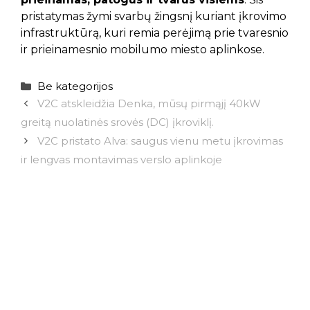
pristatymas žymi svarbų žingsnį kuriant įkrovimo
infrastruktūrą, kuri remia perėjimą prie tvaresnio
ir prieinamesnio mobilumo miesto aplinkose.
Kategorijos
Be kategorijos
V2C atskleidžia Denka, mūsų pirmąjį 40kW
greitą nuolatinės srovės (DC) įkroviklį.
V2C pristato Alva: saugus vienu metu įkrovimas
ir lengvas montavimas verslo aplinkoje