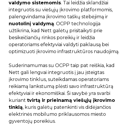
valdymo sistemomis
. Tai leidžia sklandžiai
integruotis su viešųjų įkrovimo platformomis,
palengvindama įkrovimo taškų stebėjimą ir
nuotolinį valdymą
. OCPP technologija
užtikrina, kad Nett galėtų prisitaikyti prie
besikeičiančių rinkos poreikių ir leidžia
operatoriams efektyviai valdyti paklausą bei
optimizuoti įkrovimo infrastruktūros naudojimą.
Suderinamumas su OCPP taip pat reiškia, kad
Nett gali lengvai integruotis į jau įsteigtas
įkrovimo tinklus, suteikdamas operatoriams
reikiamą lankstumą plėsti savo infrastruktūrą
efektyviai ir ekonomiškai. Ši savybė yra svarbi
kuriant
tvirtą ir prieinamą viešųjų įkrovimo
tinklą
, kuris galėtų patenkinti vis didėjančios
elektrinės mobilumo priklausomos miesto
gyventojų poreikius.