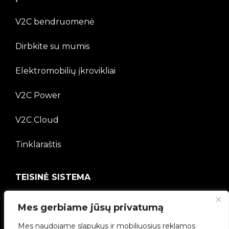
V2C bendruomenė
Dirbkite su mumis
Elektromobilių įkrovikliai
V2C Power
V2C Cloud
Tinklaraštis
TEISINĖ SISTEMA
Privatumo politika
Mes gerbiame jūsų privatumą
Teisinė informacija
Mes naudojame slapukus ir mobiliuosius reklamos