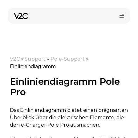
Zum
Inhalt
springen
V2C
»
Support
»
Pole-Support
»
Einliniendiagramm
Einliniendiagramm Pole
Online-Shop
Pro
Das Einliniendiagramm bietet einen prägnanten
Installateur finden
Überblick über die elektrischen Elemente, die
den e-Charger Pole Pro ausmachen.