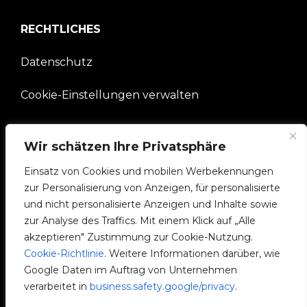
RECHTLICHES
Datenschutz
Cookie-Einstellungen verwalten
UNTERNEHMEN
Wir schätzen Ihre Privatsphäre
V2C-Gemeinschaft
Einsatz von Cookies und mobilen Werbekennungen
zur Personalisierung von Anzeigen, für personalisierte
e-Chargers
und nicht personalisierte Anzeigen und Inhalte sowie
zur Analyse des Traffics. Mit einem Klick auf „Alle
V2C Cloud
akzeptieren" Zustimmung zur Cookie-Nutzung.
Cookie-Richtlinie
. Weitere Informationen darüber, wie
V2C Payments
Google Daten im Auftrag von Unternehmen
verarbeitet in
business.safety.google/privacy
.
Blog