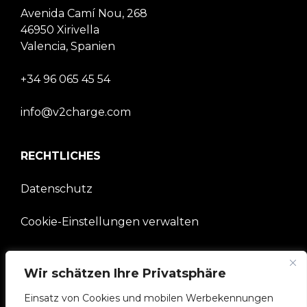
Avenida Camí Nou, 268
46950 Xirivella
Valencia, Spanien
+34 96 065 45 54
info@v2charge.com
RECHTLICHES
Datenschutz
Cookie-Einstellungen verwalten
UNTERNEHMEN
Wir schätzen Ihre Privatsphäre
V2C-Gemeinschaft
Einsatz von Cookies und mobilen Werbekennungen