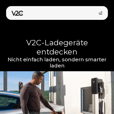
Zum
Inhalt
springen
V2C-Ladegeräte
entdecken
Nicht einfach laden, sondern smarter
laden
Online-Shop
Installateur finden