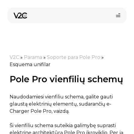
Pereiti
prie
turinio
V2C
»
Parama
»
Soporte para Pole Pro
»
Esquema unifilar
Pole Pro vienfilių schemų
Pirkti internetu
Naudodamiesi vienfiliu schema, galite gauti
glaustą elektrinių elementų, sudarančių e-
Charger Pole Pro, vaizdą.
Ši vienfiliu schema suteikia galimybę suprasti
elektrinę architektūrą Pole Pro įkroviklio. Per ją