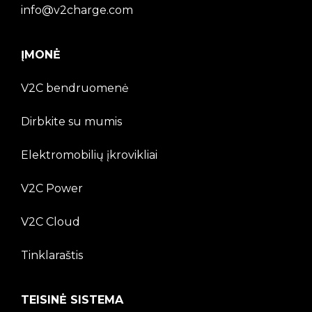
info@v2charge.com
ĮMONĖ
V2C bendruomenė
Dirbkite su mumis
Elektromobilių įkrovikliai
V2C Power
V2C Cloud
Tinklaraštis
TEISINĖ SISTEMA