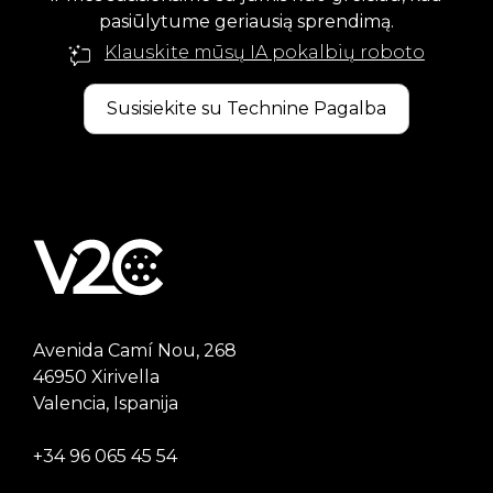
pasiūlytume geriausią sprendimą.
Klauskite mūsų IA pokalbių roboto
Susisiekite su Technine Pagalba
Avenida Camí Nou, 268
46950 Xirivella
Valencia, Ispanija
+34 96 065 45 54