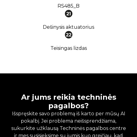
RS485_B
Dešinysis aktuatorius
Teisingas lizdas
Ar jums reikia techninės
pagalbos?
Išspręskite savo problemą iš karto per mūsų AI
pokalbį. Jei problema neišsprendžiama,
sukurkite užklausą Techninės pagalbos centre
ir mes susisieksime su jumis kuo greičiau, kad