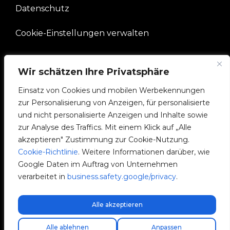
Datenschutz
Cookie-Einstellungen verwalten
UNTERNEHMEN
Wir schätzen Ihre Privatsphäre
Einsatz von Cookies und mobilen Werbekennungen
V2C-Gemeinschaft
zur Personalisierung von Anzeigen, für personalisierte
und nicht personalisierte Anzeigen und Inhalte sowie
e-Chargers
zur Analyse des Traffics. Mit einem Klick auf „Alle
akzeptieren" Zustimmung zur Cookie-Nutzung.
V2C Cloud
Cookie-Richtlinie
. Weitere Informationen darüber, wie
Google Daten im Auftrag von Unternehmen
V2C Payments
verarbeitet in
business.safety.google/privacy
.
Blog
Alle akzeptieren
Kostenloser Expressversand!
Alle ablehnen
Anpassen