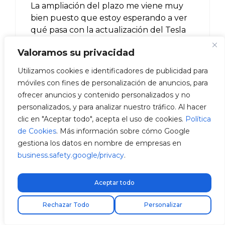
La ampliación del plazo me viene muy
bien puesto que estoy esperando a ver
qué pasa con la actualización del Tesla
Model Y
Valoramos su privacidad
Una duda :
Junto a esta ampliación se considera
Utilizamos cookies e identificadores de publicidad para
también la de el descuento del 15% de
móviles con fines de personalización de anuncios, para
los primeros cuarenta mil euros del
ofrecer anuncios y contenido personalizados y no
coste del vehículo eléctrico en la
personalizados, y para analizar nuestro tráfico. Al hacer
siguiente declaración de la renta ?
clic en "Aceptar todo", acepta el uso de cookies.
Política
Muchas gracias y un saludo
de Cookies
. Más información sobre cómo Google
gestiona los datos en nombre de empresas en
Responder
business.safety.google/privacy
.
Aceptar todo
V2C
Encuentra tu instalador
Rechazar Todo
Personalizar
julio 8, 2024 a las 8:12 am