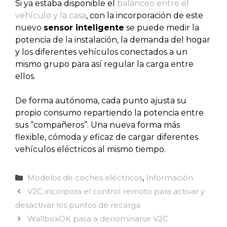
Si ya estaba disponible el
balanceo entre el
vehículo y la casa
, con la incorporación de este
nuevo
sensor inteligente
se puede medir la
potencia de la instalación, la demanda del hogar
y los diferentes vehículos conectados a un
mismo grupo para así regular la carga entre
ellos.
De forma autónoma, cada punto ajusta su
propio consumo repartiendo la potencia entre
sus “compañeros”. Una nueva forma más
flexible, cómoda y eficaz de cargar diferentes
vehículos eléctricos al mismo tiempo.
Categorías
Modelos de coches eléctricos
,
Información
V2C incorpora el control remoto para activar y
desactivar los puntos de recarga
WallboxOK pasa a denominarse V2C