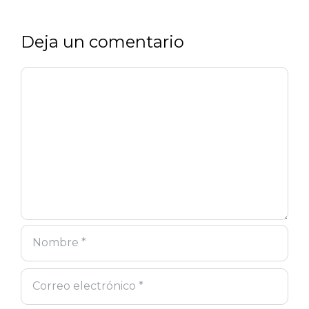
Deja un comentario
Comentario
Nombre
Correo
Web
electrónico