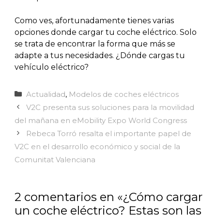
Como ves, afortunadamente tienes varias
opciones donde cargar tu coche eléctrico. Solo
se trata de encontrar la forma que más se
adapte a tus necesidades. ¿Dónde cargas tu
vehículo eléctrico?
Categorías
Actualidad
,
Modelos de coches eléctricos
V2C presenta sus soluciones para la movilidad
del mañana en eMobility Expo World Congress
Rebeca Torró resalta el importante papel de
V2C en el desarrollo económico y social de la
Comunitat Valenciana
2 comentarios en «¿Cómo cargar
un coche eléctrico? Estas son las