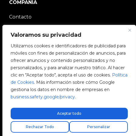
COMPAÑÍA
Contacto
Comunidad V2C
Valoramos su privacidad
Trabaja con nosotros
Utilizamos cookies e identificadores de publicidad para
móviles con fines de personalización de anuncios, para
e-Chargers
ofrecer anuncios y contenido personalizados y no
personalizados, y para analizar nuestro tráfico. Al hacer
V2C Power
clic en "Aceptar todo", acepta el uso de cookies.
Política
de Cookies
. Más información sobre cómo Google
V2C Cloud
gestiona los datos en nombre de empresas en
business.safety.google/privacy
.
Blog
Aceptar todo
Encuentra tu instalador
Rechazar Todo
Personalizar
V2C © 2026 All rights reserved.