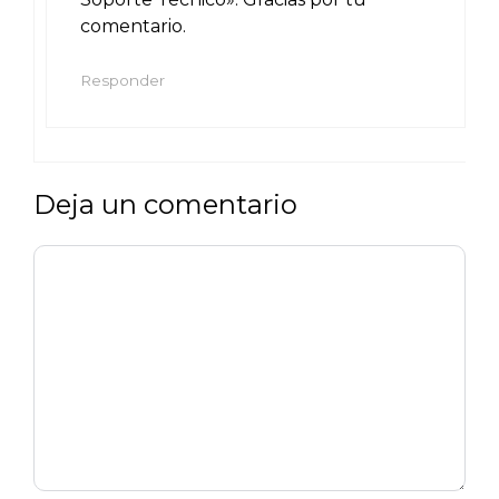
comentario.
Responder
Deja un comentario
Comentario
Nombre
Correo
Web
electrónico