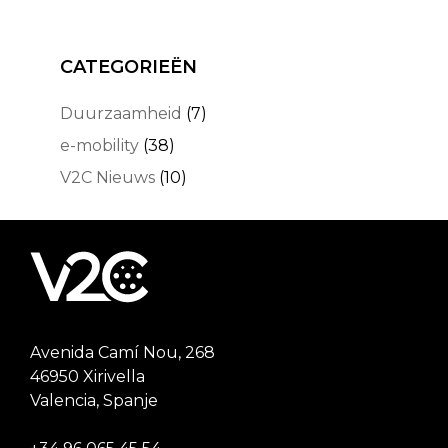
CATEGORIEËN
Duurzaamheid
(7)
e-mobility
(38)
V2C Nieuws
(10)
Avenida Camí Nou, 268
46950 Xirivella
Valencia, Spanje