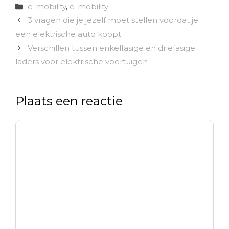
Categorieën
e-mobility
,
e-mobility
3 vragen die je jezelf moet stellen voordat je
een elektrische auto koopt
Verschillen tussen enkelfasige en driefasige
laders voor elektrische voertuigen
Plaats een reactie
Reactie
Naam
E-
Site
mail