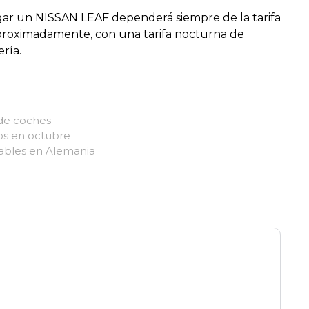
gar un NISSAN LEAF dependerá siempre de la tarifa
aproximadamente, con una tarifa nocturna de
ría.
de coches
os en octubre
ables en Alemania