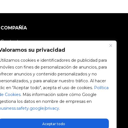
COMPAÑÍA
Contacto
Valoramos su privacidad
Comunidad V2C
Utilizamos cookies e identificadores de publicidad para
móviles con fines de personalización de anuncios, para
Trabaja con nosotros
ofrecer anuncios y contenido personalizados y no
personalizados, y para analizar nuestro tráfico. Al hacer
e-Chargers
clic en "Aceptar todo", acepta el uso de cookies.
Política
de Cookies
. Más información sobre cómo Google
V2C Power
gestiona los datos en nombre de empresas en
business.safety.google/privacy
.
V2C Cloud
Blog
Aceptar todo