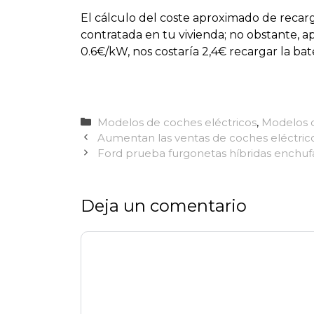
El cálculo del coste aproximado de recar
contratada en tu vivienda; no obstante, 
0.6€/kW, nos costaría 2,4€ recargar la bate
Categorías
Modelos de coches eléctricos
,
Modelos 
Aumentan las ventas de coches eléctric
Ford prueba furgonetas híbridas enchuf
Deja un comentario
Comentario
Nombre
Correo
Web
electrónico