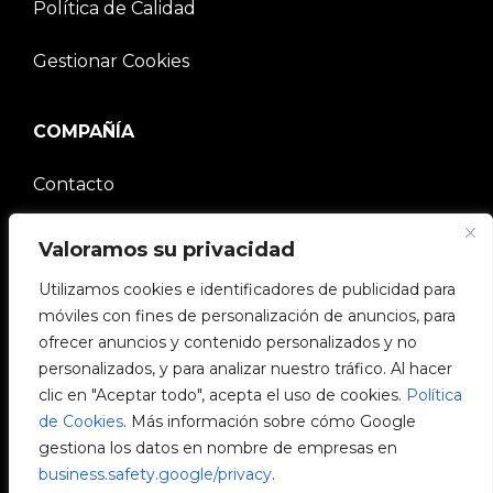
Política de Calidad
Gestionar Cookies
COMPAÑÍA
Contacto
Comunidad V2C
Valoramos su privacidad
Trabaja con nosotros
Utilizamos cookies e identificadores de publicidad para
móviles con fines de personalización de anuncios, para
e-Chargers
ofrecer anuncios y contenido personalizados y no
personalizados, y para analizar nuestro tráfico. Al hacer
V2C Power
clic en "Aceptar todo", acepta el uso de cookies.
Política
de Cookies
. Más información sobre cómo Google
V2C Cloud
gestiona los datos en nombre de empresas en
business.safety.google/privacy
.