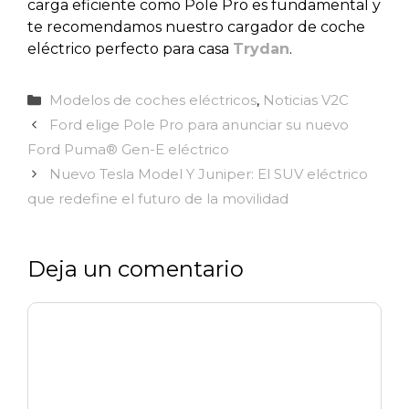
carga eficiente como Pole Pro es fundamental y
te recomendamos nuestro cargador de coche
eléctrico perfecto para casa
Trydan
.
Categorías
Modelos de coches eléctricos
,
Noticias V2C
Ford elige Pole Pro para anunciar su nuevo
Ford Puma® Gen-E eléctrico
Nuevo Tesla Model Y Juniper: El SUV eléctrico
que redefine el futuro de la movilidad
Deja un comentario
Comentario
Nombre
Correo
Web
electrónico