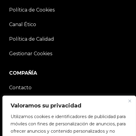
Política de Cookies
Canal Ético
Política de Calidad
Gestionar Cookies
COMPAÑÍA
Contacto
Comunidad V2C
Valoramos su privacidad
Utilizamos cookies e identificadores de publicidad para
Trabaja con nosotros
móviles con fines de personalización de anuncios, para
ofrecer anuncios y contenido personalizados y no
e-Chargers