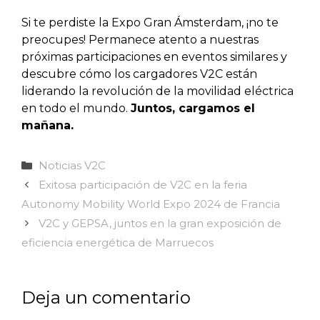
Si te perdiste la Expo Gran Ámsterdam, ¡no te
preocupes! Permanece atento a nuestras
próximas participaciones en eventos similares y
descubre cómo los cargadores V2C están
liderando la revolución de la movilidad eléctrica
en todo el mundo.
Juntos, cargamos el
mañana.
Categorías
Noticias V2C
Exitosa participación de V2C en la feria
Autonomy Mobility World Expo 2024 de Francia
V2C y GEPSA, juntos en la gran exposición de
eficiencia energética de Marruecos
Deja un comentario