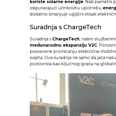
koriste solarne energije
. Naši pametni p
osiguravajući učinkovitu upotrebu
energi
dodatno smanjuje ugljični otisak električn
Suradnja s ChargeTech
Suradnja s
ChargeTech
, našim službenim
međunarodnu ekspanziju V2C
. Ponosn
posvećene promicanju električne mobilnost
svijeta. Ova suradnja ne samo da jača naš
pozicionira kao ključnog igrača na globalno