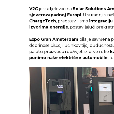
V2C
je sudjelovao na
Solar Solutions A
sjeverozapadnoj Europi
. U suradnji s n
ChargeTech
, predstavili smo
integraciju
izvorima energije
, postavljajući prekret
Expo Gran Ámsterdam
bila je savršena 
doprinose čišćoj i učinkovitijoj budućnosti. P
paletu proizvoda i doživjeti iz prve ruke
k
punimo naše električne automobile
, f