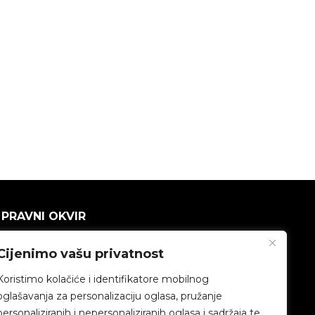
PRAVNI OKVIR
Politika privatnosti
Cijenimo vašu privatnost
Koristimo kolačiće i identifikatore mobilnog
Pravna napomena
oglašavanja za personalizaciju oglasa, pružanje
personaliziranih i nepersonaliziranih oglasa i sadržaja te