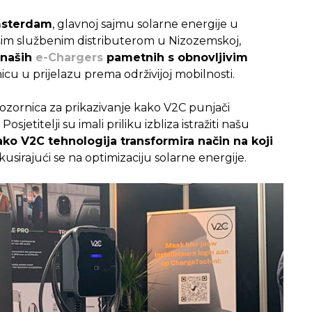
msterdam
, glavnoj sajmu solarne energije u
ašim službenim distributerom u Nizozemskoj,
 naših
e-Chargers
pametnih s obnovljivim
nicu u prijelazu prema održivijoj mobilnosti.
pozornica za prikazivanje kako V2C punjači
osjetitelji su imali priliku izbliza istražiti našu
ako V2C tehnologija transformira način na koji
okusirajući se na optimizaciju solarne energije.