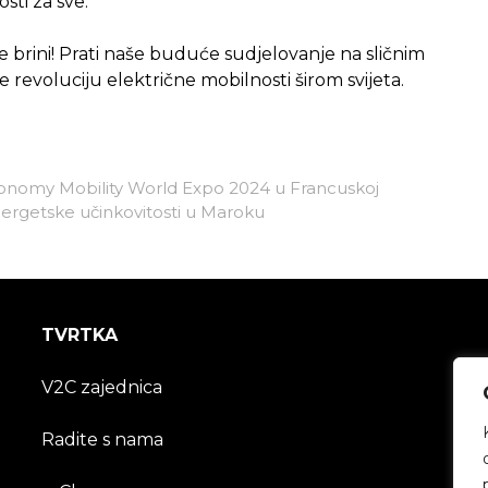
sti za sve.
brini! Prati naše buduće sudjelovanje na sličnim
 revoluciju električne mobilnosti širom svijeta.
onomy Mobility World Expo 2024 u Francuskoj
energetske učinkovitosti u Maroku
TVRTKA
V2C zajednica
Radite s nama