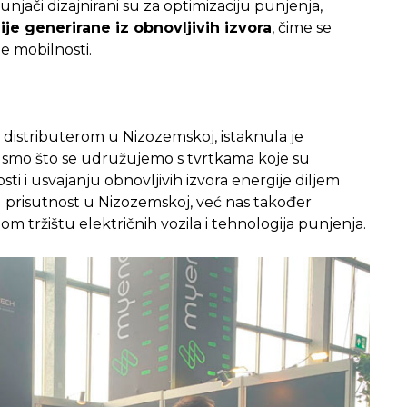
unjači dizajnirani su za optimizaciju punjenja,
je generirane iz obnovljivih izvora
, čime se
e mobilnosti.
 distributerom u Nizozemskoj, istaknula je
i smo što se udružujemo s tvrtkama koje su
i i usvajanju obnovljivih izvora energije diljem
u prisutnost u Nizozemskoj, već nas također
m tržištu električnih vozila i tehnologija punjenja.