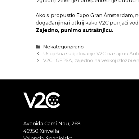
izgradnji zelenije i prosperitetnije budućno
Ako si propustio Expo Gran Ámsterdam, ne 
događanjima i otkrij kako V2C punjači vode
Zajedno, punimo sutrašnjicu.
Kategorije
Nekategorizirano
Uspješna sudjelovanje V2C na sajmu Aut
V2C i GEPSA, zajedno na velikoj izložbi 
Avenida Camí Nou, 268
46950 Xirivella
Valencia, Španjolska