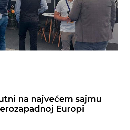
sutni na najvećem sajmu
everozapadnoj Europi