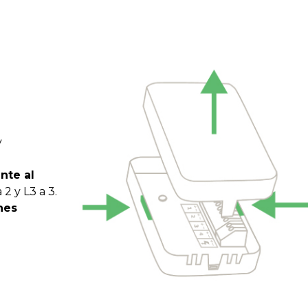
y
nte al
a 2 y L3 a 3.
nes