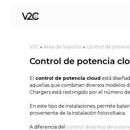
Saltar
al
contenido
V2C
»
Área de Soporte
»
Control de potenc
Control de potencia cl
El
control de potencia cloud
está diseñad
aquellas que combinan diversos modelos de 
Chargers está restringido por el número de
En este tipo de instalaciones, permite balan
proveniente de la instalación fotovoltaica.
A diferencia del
control dinámico de potenc