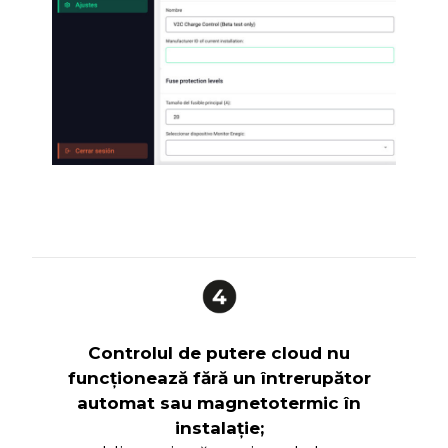
Controlul de putere cloud nu
Adau
funcționează fără un întrerupător
su
automat sau magnetotermic în
ind
instalație;
dore