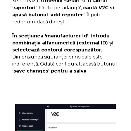
Selectează în
meniul ‘setări’
și în
tab-ul
‘raportori’
. Fă clic pe ‘adaugă’,
caută V2C și
apasă butonul ‘add reporter’
. Îl poți
redenumi dacă dorești.
În secțiunea ‘manufacturer id’, introdu
combinația alfanumerică (external ID) și
selectează contorul corespunzător.
Dimensiunea siguranței principale este
indiferentă. Odată configurat, apasă butonul
‘save changes’ pentru a salva
.