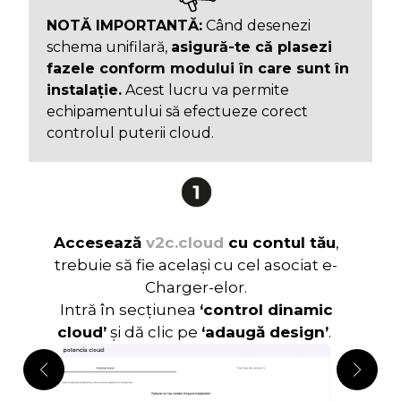
NOTĂ IMPORTANTĂ:
Când desenezi
schema unifilară,
asigură-te că plasezi
fazele conform modului în care sunt în
instalație.
Acest lucru va permite
echipamentului să efectueze corect
controlul puterii cloud.
Accesează
v2c.cloud
cu contul tău
,
Fă c
trebuie să fie același cu cel asociat e-
n
Charger-elor.
Intră în secțiunea
‘control dinamic
cloud’
și dă clic pe
‘adaugă design’
.