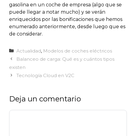
gasolina en un coche de empresa (algo que se
puede llegar a notar mucho) y se verán
enriquecidos por las bonificaciones que hemos
enumerado anteriormente, desde luego que es
de considerar.
Categorías
Actualidad
,
Modelos de coches eléctricos
Balanceo de carga: Qué es y cuántos tipos
existen
Tecnología Cloud en V2C
Deja un comentario
Comentario
Nombre
Correo
Web
electrónico