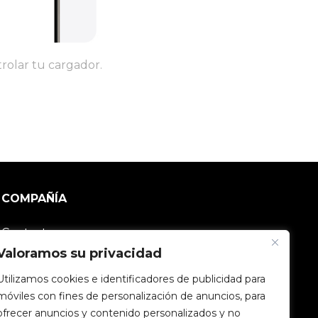
olar tu cargador.
COMPAÑÍA
Contacto
Valoramos su privacidad
Comunidad V2C
Utilizamos cookies e identificadores de publicidad para
móviles con fines de personalización de anuncios, para
Trabaja con nosotros
ofrecer anuncios y contenido personalizados y no