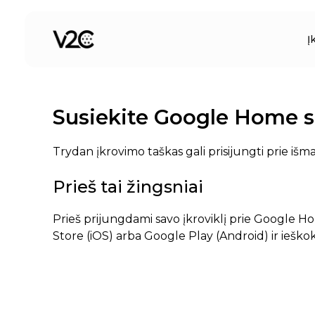
Pereiti
prie
Į
turinio
Susiekite Google Home su
Trydan įkrovimo taškas gali prisijungti prie iš
Prieš tai žingsniai
Prieš prijungdami savo įkroviklį prie Google H
Store (iOS) arba Google Play (Android) ir iešk