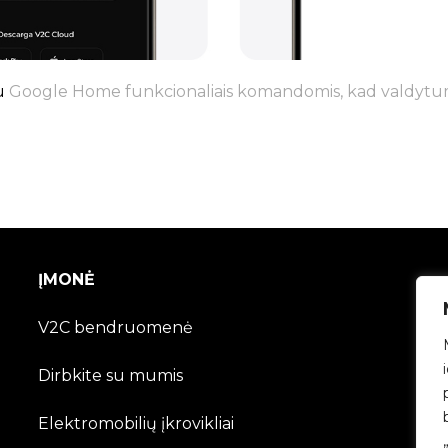
su
Google Home funkcionaliais komandomis, kad valdytumė
ĮMONĖ
V2C bendruomenė
Dirbkite su mumis
Elektromobilių įkrovikliai