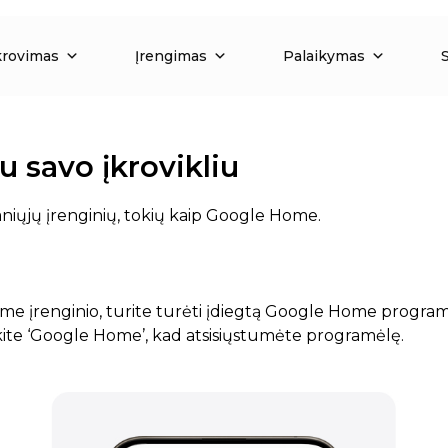
krovimas
Įrengimas
Palaikymas
 savo įkrovikliu
maniųjų įrenginių, tokių kaip Google Home.
ome įrenginio, turite turėti įdiegtą Google Home program
okite ‘Google Home’, kad atsisiųstumėte programėlę.