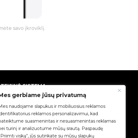
te savo įkroviklį.
TEISINĖ SISTEMA
Mes gerbiame jūsų privatumą
Privatumo politika
Mes naudojame slapukus ir mobiliuosius reklamos
identifikatorius reklamos personalizavimui, kad
Teisinė informacija
pateiktume suasmenintas ir nesuasmenintas reklamas
bei turinį ir analizuotume mūsų srautą. Paspaudę
Slapukų politika
„Priimti viską“, jūs sutinkate su mūsų slapukų