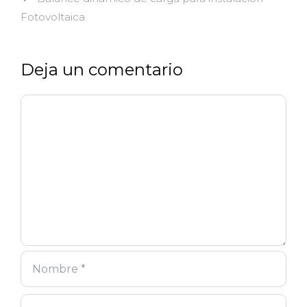
Fotovoltaica
Deja un comentario
Comentario
Nombre
Correo
Web
electrónico