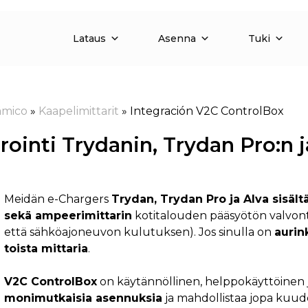
Lataus
Asenna
Tuki
ámico
»
Kaapelimittarit
»
Integración V2C ControlBox
ointi Trydanin, Trydan Pro:n 
Meidän e-Chargers
Trydan, Trydan Pro ja Alva sisäl
sekä ampeerimittarin
kotitalouden pääsyötön valvont
että sähköajoneuvon kulutuksen). Jos sinulla on
aurin
toista mittaria
.
V2C ControlBox
on käytännöllinen, helppokäyttöinen ja 
monimutkaisia asennuksia
ja mahdollistaa jopa kuu