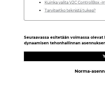
Kuinka valita V2C ControlBox -m
Tarvitsetko teknistä tukea?
Seuraavassa esitetään voimassa olevat k
dynaamisen tehonhallinnan asennuksen 
Norma-asennu