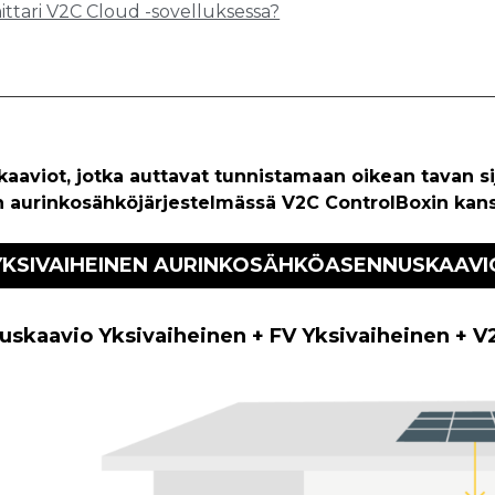
ittari V2C Cloud -sovelluksessa?
aaviot, jotka auttavat tunnistamaan oikean tavan si
aurinkosähköjärjestelmässä V2C ControlBoxin kans
YKSIVAIHEINEN AURINKOSÄHKÖASENNUSKAAVI
skaavio Yksivaiheinen + FV Yksivaiheinen + V