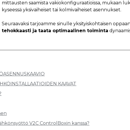
mittausten saamista vakiokonfiguraatioissa, mukaan luk
kyseessä yksivaiheiset tai kolmivaiheiset asennukset.
Seuraavaksi tarjoamme sinulle yksityiskohtaisen oppaan
tehokkaasti ja taata optimaalinen toiminta
dynaamis
KÖASENNUSKAAVIO
HKÖINSTALLAATIOIDEN KAAVAT
?
nen
sähkönsyöttö V2C ControlBoxin kanssa?