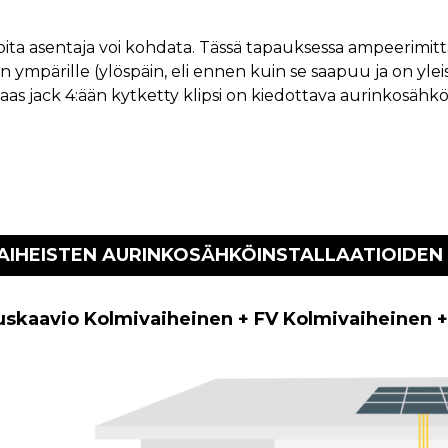
joita asentaja voi kohdata. Tässä tapauksessa ampeerimitta
in ympärille (ylöspäin, eli ennen kuin se saapuu ja on yle
un taas jack 4:ään kytketty klipsi on kiedottava aurinkosäh
AIHEISTEN AURINKOSÄHKÖINSTALLAATIOIDEN
skaavio Kolmivaiheinen + FV Kolmivaiheinen 