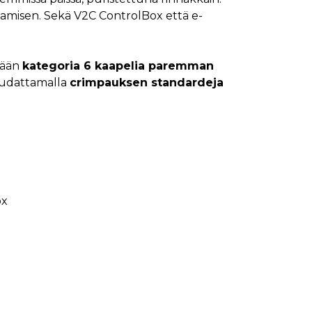
istamisen. Sekä V2C ControlBox että e-
ämään
kategoria 6 kaapelia paremman
noudattamalla
crimpauksen standardeja
ox