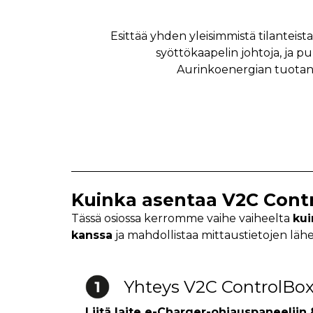
Esittää yhden yleisimmistä tilanteista,
syöttökaapelin johtoja, ja pu
Aurinkoenergian tuotanno
Kuinka asentaa V2C Cont
Tässä osiossa kerromme vaihe vaiheelta
kui
kanssa
ja mahdollistaa mittaustietojen lähe
Yhteys V2C ControlBox
Liitä laite e-Charger-ohjauspaneeliin 