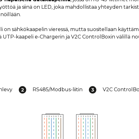
ansyöttöä ja siinä on LED, joka mahdollistaa yhteyden tark
nöillään.
apeli on sähkökaapelin vieressä, mutta suositellaan käytt
tä UTP-kaapeli e-Chargerin ja V2C ControlBoxin välillä 
nlevy
RS485/Modbus-liitin
V2C ControlB