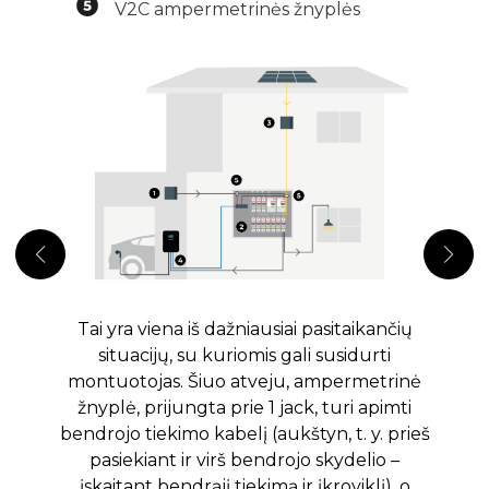
V2C ampermetrinės žnyplės
Tai yra viena iš dažniausiai pasitaikančių
situacijų, su kuriomis gali susidurti
montuotojas. Šiuo atveju, ampermetrinė
žnyplė, prijungta prie 1 jack, turi apimti
bendrojo tiekimo kabelį (aukštyn, t. y. prieš
pasiekiant ir virš bendrojo skydelio –
įskaitant bendrąjį tiekimą ir įkroviklį), o