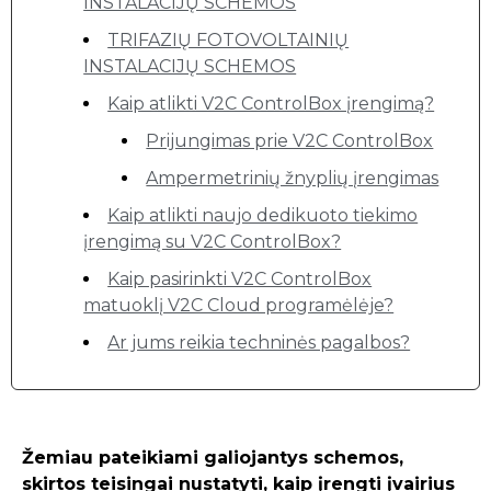
INSTALACIJŲ SCHEMOS
TRIFAZIŲ FOTOVOLTAINIŲ
INSTALACIJŲ SCHEMOS
Kaip atlikti V2C ControlBox įrengimą?
Prijungimas prie V2C ControlBox
Ampermetrinių žnyplių įrengimas
Kaip atlikti naujo dedikuoto tiekimo
įrengimą su V2C ControlBox?
Kaip pasirinkti V2C ControlBox
matuoklį V2C Cloud programėlėje?
Ar jums reikia techninės pagalbos?
Žemiau pateikiami galiojantys schemos,
skirtos teisingai nustatyti, kaip įrengti įvairius