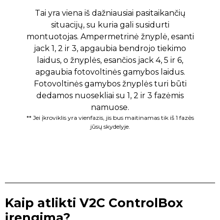
Tai yra viena iš dažniausiai pasitaikančių
situacijų, su kuria gali susidurti
montuotojas. Ampermetrinė žnyplė, esanti
Š
jack 1, 2 ir 3, apgaubia bendrojo tiekimo
n
laidus, o žnyplės, esančios jack 4, 5 ir 6,
p
apgaubia fotovoltinės gamybos laidus.
1
Fotovoltinės gamybos žnyplės turi būti
k
dedamos nuosekliai su 1, 2 ir 3 fazėmis
(
namuose.
** Jei įkroviklis yra vienfazis, jis bus maitinamas tik iš 1 fazės
jūsų skydelyje.
Kaip atlikti V2C ControlBox
įrengimą?