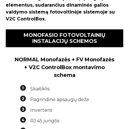
elementus, sudarančius dinaminės galios
valdymo sistemą fotovoltinėje sistemoje su
V2C ControlBox.
MONOFASIO FOTOVOLTAINIŲ
INSTALACIJŲ SCHEMOS
NORMAL Monofazės + FV Monofazės
+ V2C ControlBox montavimo
schema
Skaitiklis
Pagrindinė apsaugų dėžė
Inverteris
RJ·45 jungtis