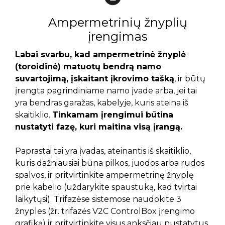
Ampermetrinių žnyplių
įrengimas
Labai svarbu, kad ampermetrinė žnyplė
(toroidinė) matuotų bendrą namo
suvartojimą, įskaitant įkrovimo tašką
, ir būtų
įrengta pagrindiniame namo įvade arba, jei tai
yra bendras garažas, kabelyje, kuris ateina iš
skaitiklio.
Tinkamam įrengimui būtina
nustatyti fazę, kuri maitina visą įrangą.
Paprastai tai yra įvadas, ateinantis iš skaitiklio,
kuris dažniausiai būna pilkos, juodos arba rudos
spalvos, ir pritvirtinkite ampermetrinę žnyplę
prie kabelio (uždarykite spaustuką, kad tvirtai
laikytųsi). Trifazėse sistemose naudokite 3
žnyples (žr. trifazės V2C ControlBox įrengimo
grafiką) ir pritvirtinkite visus anksčiau nustatytus