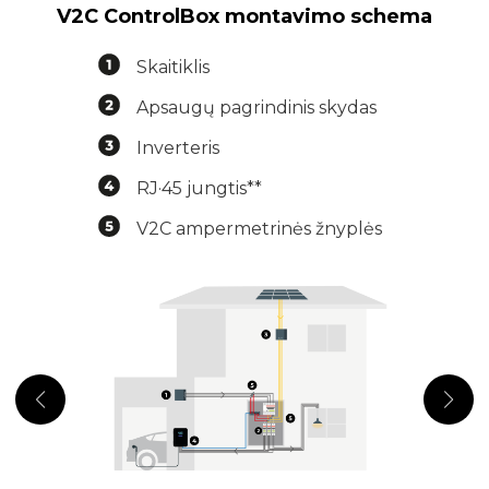
V2C ControlBox montavimo schema
Skaitiklis
Apsaugų pagrindinis skydas
Inverteris
RJ·45 jungtis**
V2C ampermetrinės žnyplės