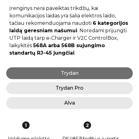
Įrenginys nėra paveiktas trikdžių, kai
komunikacijos laidas yra šalia elektros laido,
tačiau rekomenduojama naudoti
6 kategorijos
laidą geresniam našumui
. Norėdami prijungti
UTP laidą tarp e-Charger ir V2C ControlBox,
laikykitės
568A arba 568B sujungimo
standartų RJ-45 jungčiai
.
Trydan
Trydan Pro
Alva
Valdymo plokštė
RS485/Modbus jungtis