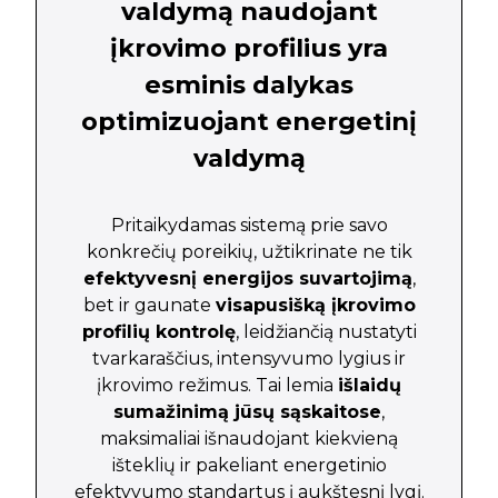
valdymą naudojant
įkrovimo profilius yra
esminis dalykas
optimizuojant energetinį
valdymą
Pritaikydamas sistemą prie savo
konkrečių poreikių, užtikrinate ne tik
efektyvesnį energijos suvartojimą
,
bet ir gaunate
visapusišką įkrovimo
profilių kontrolę
, leidžiančią nustatyti
tvarkaraščius, intensyvumo lygius ir
įkrovimo režimus. Tai lemia
išlaidų
sumažinimą jūsų sąskaitose
,
maksimaliai išnaudojant kiekvieną
išteklių ir pakeliant energetinio
efektyvumo standartus į aukštesnį lygį.