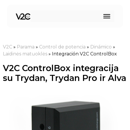
Pereiti
prie
turinio
V2C
»
Parama
»
Control de potencia
»
Dinámico
»
Laidinės matuoklės
»
Integración V2C ControlBox
V2C ControlBox integracija
su Trydan, Trydan Pro ir Alva