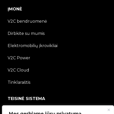
ĮMONĖ
V2C bendruomenė
Dirbkite su mumis
Elektromobilių įkrovikliai
V2C Power
V2C Cloud
Tinklaraštis
TEISINĖ SISTEMA
Privatumo politika
Mes gerbiame jūsų privatumą