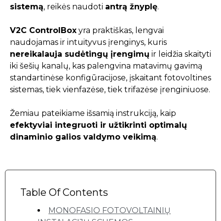
sistemą
, reikės naudoti
antrą žnyplę
.
V2C ControlBox
yra praktiškas, lengvai
naudojamas ir intuityvus įrenginys, kuris
nereikalauja sudėtingų įrengimų
ir leidžia skaityti
iki šešių kanalų, kas palengvina matavimų gavimą
standartinėse konfigūracijose, įskaitant fotovoltines
sistemas, tiek vienfazėse, tiek trifazėse įrenginiuose.
Žemiau pateikiame išsamią instrukciją, kaip
efektyviai integruoti ir užtikrinti optimalų
dinaminio galios valdymo veikimą
.
Table Of Contents
MONOFASIO FOTOVOLTAINIŲ