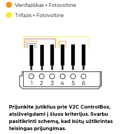
Vienfaziškas + Fotovoltinė
Trifazis + Fotovoltinė
Prijunkite jutiklius prie V2C ControlBox,
atsižvelgdami į šiuos kriterijus.
Svarbu
pasitikrinti schemą, kad būtų užtikrintas
teisingas prijungimas.