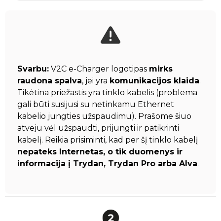
Svarbu:
V2C e-Charger logotipas
mirks
raudona spalva
, jei yra
komunikacijos klaida
.
Tikėtina priežastis yra tinklo kabelis (problema
gali būti susijusi su netinkamu Ethernet
kabelio jungties užspaudimu). Prašome šiuo
atveju vėl užspaudti, prijungti ir patikrinti
kabelį. Reikia prisiminti, kad per šį tinklo kabelį
nepateks Internetas, o tik duomenys ir
informacija į Trydan, Trydan Pro arba Alva
.