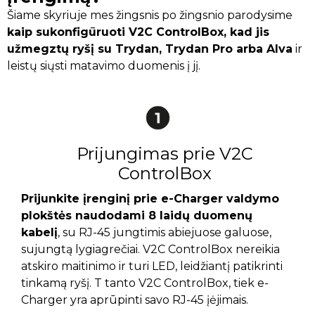
Šiame skyriuje mes žingsnis po žingsnio parodysime
kaip sukonfigūruoti V2C ControlBox, kad jis
užmegztų ryšį su Trydan, Trydan Pro arba Alva
ir
leistų siųsti matavimo duomenis į jį.
Prijungimas prie V2C
ControlBox
Prijunkite įrenginį prie e-Charger valdymo
plokštės naudodami 8 laidų duomenų
kabelį
, su RJ-45 jungtimis abiejuose galuose,
sujungtą lygiagrečiai. V2C ControlBox nereikia
atskiro maitinimo ir turi LED, leidžiantį patikrinti
tinkamą ryšį. T tanto V2C ControlBox, tiek e-
Charger yra aprūpinti savo RJ-45 įėjimais.