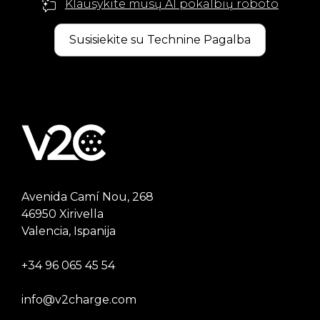
Klausykite mūsų AI pokalbių roboto
Susisiekite su Technine Pagalba
Avenida Camí Nou, 268
46950 Xirivella
Valencia, Ispanija
+34 96 065 45 54
info@v2charge.com