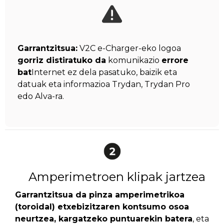
Garrantzitsua:
V2C e-Charger-eko logoa
gorriz distiratuko da
komunikazio
errore
bat
Internet ez dela pasatuko, baizik eta
datuak eta informazioa Trydan, Trydan Pro
edo Alva-ra.
Amperimetroen klipak jartzea
Garrantzitsua da pinza amperimetrikoa
(toroidal) etxebizitzaren kontsumo osoa
neurtzea, kargatzeko puntuarekin batera
, eta