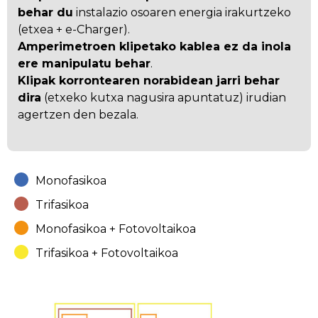
behar du
instalazio osoaren energia irakurtzeko
(etxea + e-Charger).
Amperimetroen klipetako kablea ez da inola
ere manipulatu behar
.
Klipak korrontearen norabidean jarri behar
dira
(etxeko kutxa nagusira apuntatuz) irudian
agertzen den bezala.
Monofasikoa
Trifasikoa
Monofasikoa + Fotovoltaikoa
Trifasikoa + Fotovoltaikoa