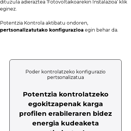
dituzula adieraztea ‘Fotovoltaikoarekin Instalazioa’ klik
eginez.
Potentzia Kontrola aktibatu ondoren,
pertsonalizatutako konfigurazioa
egin behar da.
Poder kontrolatzeko konfigurazio
pertsonalizatua
Potentzia kontrolatzeko
egokitzapenak karga
profilen erabileraren bidez
energia kudeaketa