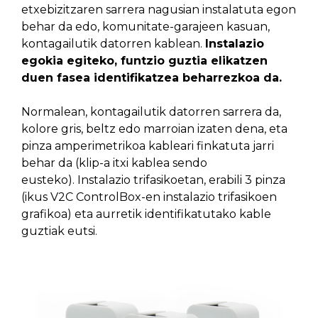
etxebizitzaren sarrera nagusian instalatuta egon
behar da edo, komunitate-garajeen kasuan,
kontagailutik datorren kablean.
Instalazio
egokia egiteko, funtzio guztia elikatzen
duen fasea identifikatzea beharrezkoa da.
Normalean, kontagailutik datorren sarrera da,
kolore gris, beltz edo marroian izaten dena, eta
pinza amperimetrikoa kableari finkatuta jarri
behar da (klip-a itxi kablea sendo
eusteko). Instalazio trifasikoetan, erabili 3 pinza
(ikus V2C ControlBox-en instalazio trifasikoen
grafikoa) eta aurretik identifikatutako kable
guztiak eutsi.