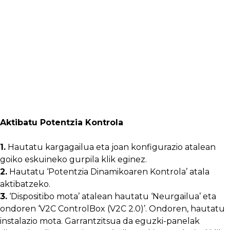
Aktibatu Potentzia Kontrola
1.
Hautatu kargagailua eta joan konfigurazio atalean
goiko eskuineko gurpila klik eginez.
2.
Hautatu ‘Potentzia Dinamikoaren Kontrola’ atala
aktibatzeko.
3.
‘Dispositibo mota’ atalean hautatu ‘Neurgailua’ eta
ondoren ‘V2C ControlBox (V2C 2.0)’. Ondoren, hautatu
instalazio mota. Garrantzitsua da eguzki-panelak