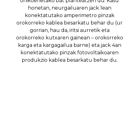
ohikoenetako bat planteatzen du. Kasu
honetan, neurgailuaren jack 1ean
konektatutako amperimetro pinzak
orokorreko kablea besarkatu behar du (ur
gorrian, hau da, iritsi aurretik eta
orokorreko kutxaren gainean – orokorreko
karga eta kargagailua barne) eta jack 4an
konektatutako pinzak fotovoltaikoaren
produkzio kablea besarkatu behar du.