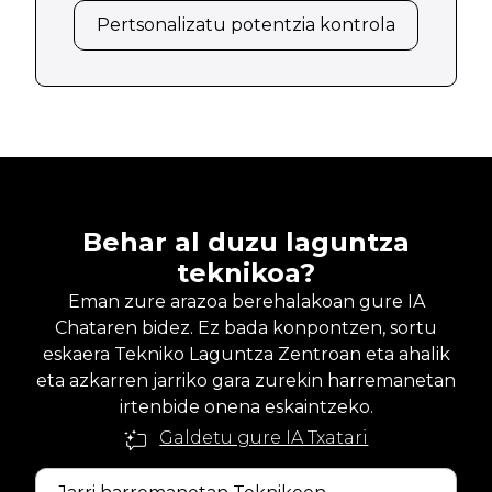
Pertsonalizatu potentzia kontrola
Behar al duzu laguntza
teknikoa?
Eman zure arazoa berehalakoan gure IA
Chataren bidez. Ez bada konpontzen, sortu
eskaera Tekniko Laguntza Zentroan eta ahalik
eta azkarren jarriko gara zurekin harremanetan
irtenbide onena eskaintzeko.
Galdetu gure IA Txatari