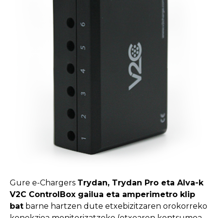
Gure e-Chargers
Trydan, Trydan Pro eta Alva-k
V2C ControlBox gailua eta amperimetro klip
bat
barne hartzen dute etxebizitzaren orokorreko
konekzioa monitorizatzeko (etxearen kontsumoa