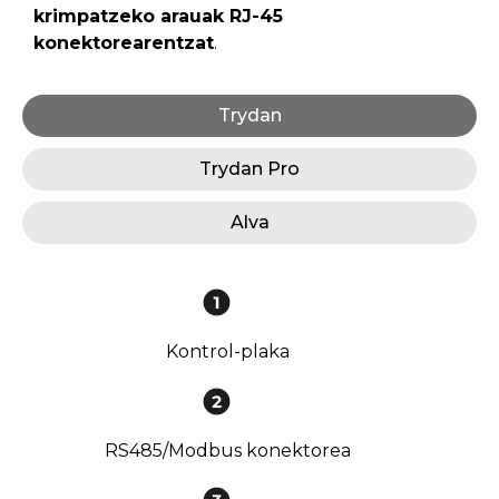
krimpatzeko arauak RJ-45
konektorearentzat
.
Trydan
Trydan Pro
Alva
Kontrol-plaka
RS485/Modbus konektorea