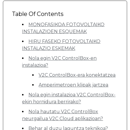
Table Of Contents
MONOFASIKOA FOTOVOLTAIKO
INSTALAZIOEN ESQUEMAK
HIRU FASEKO FOTOVOLTAIKO
INSTALAZIO ESKEMAK
Nola egin V2C ControlBox-en
instalazioa?
V2C ControlBox-era konektatzea
Amperimetroen klipak jartzea
Nola egin instalazioa V2C ControlBox-
ekin hornidura berrirako?
Nola hautatu V2C ControlBox
neurgailua V2C Cloud aplikazioan?
Behar al duzu laguntza teknikoa?