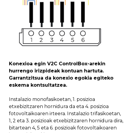
Konexioa egin V2C ControlBox-arekin
hurrengo irizpideak kontuan hartuta.
Garrantzitsua da konexio egokia egiteko
eskema kontsultatzea.
Instalazio monofasikoetan, 1. posizioa
etxebizitzaren hornidura da eta 4. posizioa
fotovoltaikoaren irteera. Instalazio trifasikoetan,
1, 2 eta 3. posizioak etxebizitzaren hornidura dira,
bitartean 4, 5 eta 6. posizioak fotovoltaikoaren