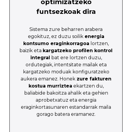
optimizatzeko
funtsezkoak dira
Sistema zure beharren arabera
egokituz, ez duzu soilik
energia
kontsumo eraginkorragoa
lortzen,
baizik eta
kargatzeko profilen kontrol
integral
bat ere lortzen duzu,
ordutegiak, intentsitate mailak eta
kargatzeko moduak konfiguratzeko
aukera emanez. Honek
zure fakturen
kostua murriztea
ekartzen du,
baliabide bakoitza ahalik eta gehien
aprobetxatuz eta energia
eraginkortasunaren estandarrak maila
gorago batera eramanez.