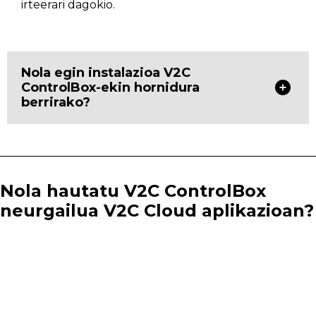
irteerari dagokio.
Nola egin instalazioa V2C
ControlBox-ekin hornidura
berrirako?
Nola hautatu V2C ControlBox
neurgailua V2C Cloud aplikazioan?