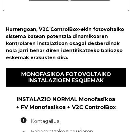
Hurrengoan, V2C ControlBox-ekin fotovoltaiko
sistema batean potentzia dinamikoaren
kontrolaren instalazioan osagai desberdinak
nola jarri behar diren identifikatzeko baliozko
eskemak erakusten dira.
MONOFASIKOA FOTOVOLTAIKO
INSTALAZIOEN ESQUEMAK
INSTALAZIO NORMAL Monofasikoa
+ FV Monofasikoa + V2C ControlBox
Kontagailua
Babesentzako Nagusiaren