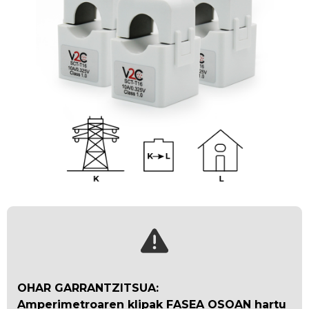
OHAR GARRANTZITSUA:
Amperimetroaren klipak FASEA OSOAN hartu