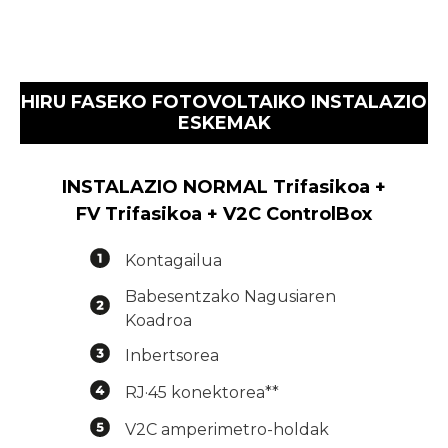
HIRU FASEKO FOTOVOLTAIKO INSTALAZIO
ESKEMAK
INSTALAZIO NORMAL Trifasikoa +
FV Trifasikoa + V2C ControlBox
Kontagailua
Babesentzako Nagusiaren
Koadroa
Inbertsorea
RJ·45 konektorea**
V2C amperimetro-holdak