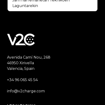
Jarri harremanetan Teknikoen
Laguntarekin
Avenida Camí Nou, 268
46950 Xirivella
Valencia, Spain
+34 96 065 45 54
info@v2charge.com