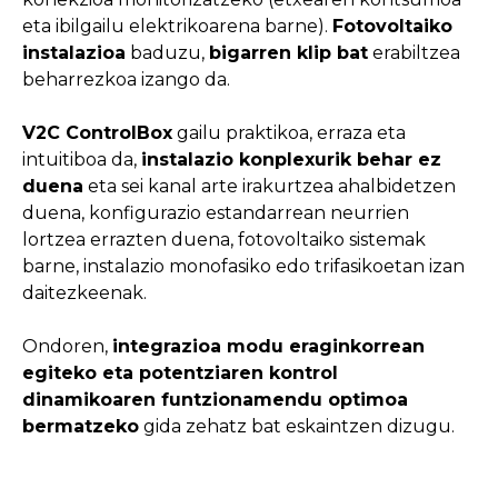
eta ibilgailu elektrikoarena barne).
Fotovoltaiko
instalazioa
baduzu,
bigarren klip bat
erabiltzea
beharrezkoa izango da.
V2C ControlBox
gailu praktikoa, erraza eta
intuitiboa da,
instalazio konplexurik behar ez
duena
eta sei kanal arte irakurtzea ahalbidetzen
duena, konfigurazio estandarrean neurrien
lortzea errazten duena, fotovoltaiko sistemak
barne, instalazio monofasiko edo trifasikoetan izan
daitezkeenak.
Ondoren,
integrazioa modu eraginkorrean
egiteko eta potentziaren kontrol
dinamikoaren funtzionamendu optimoa
bermatzeko
gida zehatz bat eskaintzen dizugu.