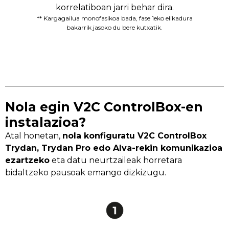
korrelatiboan jarri behar dira.
** Kargagailua monofasikoa bada, fase 1eko elikadura
bakarrik jasoko du bere kutxatik.
Nola egin V2C ControlBox-en
instalazioa?
Atal honetan,
nola konfiguratu V2C ControlBox
Trydan, Trydan Pro edo Alva-rekin komunikazioa
ezartzeko
eta datu neurtzaileak horretara
bidaltzeko pausoak emango dizkizugu.