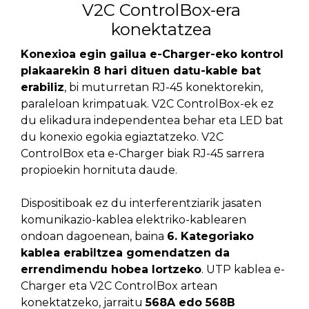
V2C ControlBox-era
konektatzea
Konexioa egin gailua e-Charger-eko kontrol
plakaarekin 8 hari dituen datu-kable bat
erabiliz
, bi muturretan RJ-45 konektorekin,
paraleloan krimpatuak. V2C ControlBox-ek ez
du elikadura independentea behar eta LED bat
du konexio egokia egiaztatzeko. V2C
ControlBox eta e-Charger biak RJ-45 sarrera
propioekin hornituta daude.
Dispositiboak ez du interferentziarik jasaten
komunikazio-kablea elektriko-kablearen
ondoan dagoenean, baina
6. Kategoriako
kablea erabiltzea gomendatzen da
errendimendu hobea lortzeko
. UTP kablea e-
Charger eta V2C ControlBox artean
konektatzeko, jarraitu
568A edo 568B