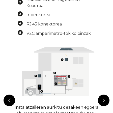
Koadroa
Inbertsorea
RJ·45 konektorea
V2C amperimetro-tokiko pinzak
Instalatzaileren aurkitu dezakeen egoera