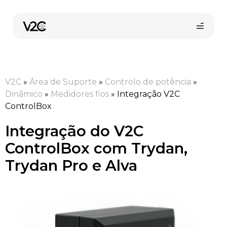
Saltar
para
o
conteúdo
V2C
»
Área de Suporte
»
Controlo de potência
»
Dinâmico
»
Medidores fios
»
Integração V2C
ControlBox
Integração do V2C
Loja online
ControlBox com Trydan,
Trydan Pro e Alva
Encontre o seu instalador