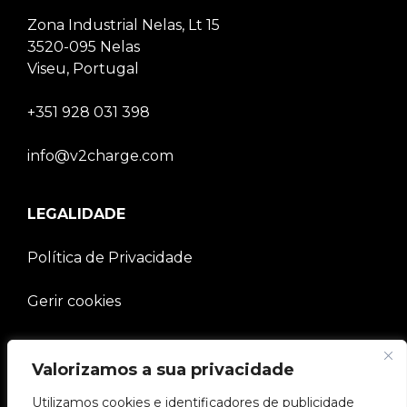
Zona Industrial Nelas, Lt 15
3520-095 Nelas
Viseu, Portugal
+351 928 031 398
info@v2charge.com
LEGALIDADE
Política de Privacidade
Gerir cookies
EMPRESA
Valorizamos a sua privacidade
Utilizamos cookies e identificadores de publicidade
Comunidade V2C