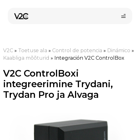
Skip
to
content
V2C
»
Toetuse ala
»
Control de potencia
»
Dinámico
»
Kaabliga mõõturid
»
Integración V2C ControlBox
V2C ControlBoxi
integreerimine Trydani,
Trydan Pro ja Alvaga