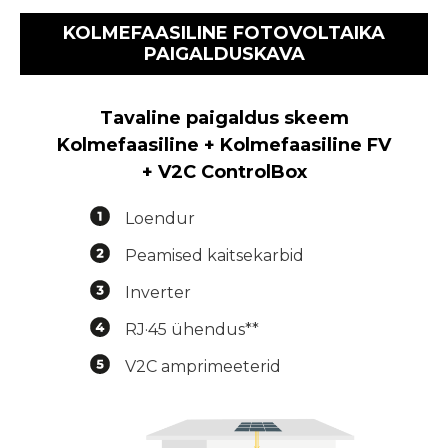
KOLMEFAASILINE FOTOVOLTAIKA
PAIGALDUSKAVA
Tavaline paigaldus skeem
Kolmefaasiline + Kolmefaasiline FV
+ V2C ControlBox
Loendur
Peamised kaitsekarbid
Inverter
RJ·45 ühendus**
V2C amprimeeterid