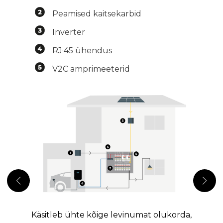
Peamised kaitsekarbid
Inverter
RJ·45 ühendus
V2C amprimeeterid
Käsitleb ühte kõige levinumat olukorda,