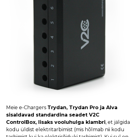
Meie e-Chargers
Trydan, Trydan Pro ja Alva
sisaldavad standardina seadet V2C
ControlBox, lisaks vooluhulga klambri
, et jälgida
kodu üldist elektritarbimist (mis hõlmab nii kodu
tarbimist kui ka elektrisõiduki tarbimist). Kui sul on