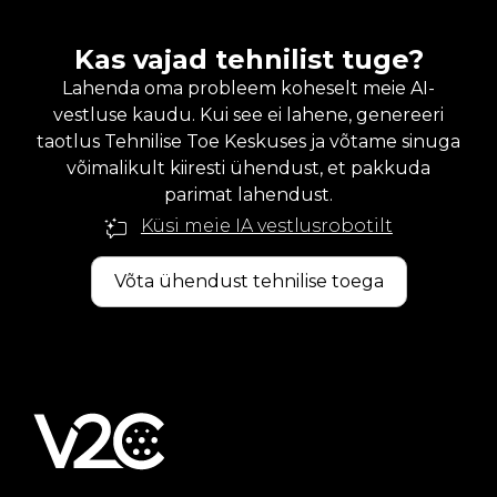
Kas vajad tehnilist tuge?
Lahenda oma probleem koheselt meie AI-
vestluse kaudu. Kui see ei lahene, genereeri
taotlus Tehnilise Toe Keskuses ja võtame sinuga
võimalikult kiiresti ühendust, et pakkuda
parimat lahendust.
Küsi meie IA vestlusrobotilt
Võta ühendust tehnilise toega