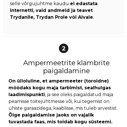
selle võrgujuhtme kaudu
ei edastata
Internetti, vaid andmeid ja teavet
Trydanile, Trydan Prole või Alvale
.
Ampermeetrite klambrite
paigaldamine
On ülioluline, et ampermeeter (toroidne)
mõõdaks kogu maja tarbimist, sealhulgas
laadimispunkti
, ja see oleks paigaldatud maja
peamisse toitejuhtmesse või, kui tegemist on
ühiste garaazidega, kaablisse, mis tuleb arvestist.
Õige paigaldamise jaoks on vajalik
tuvastada faas, mis toidab kogu süsteemi.