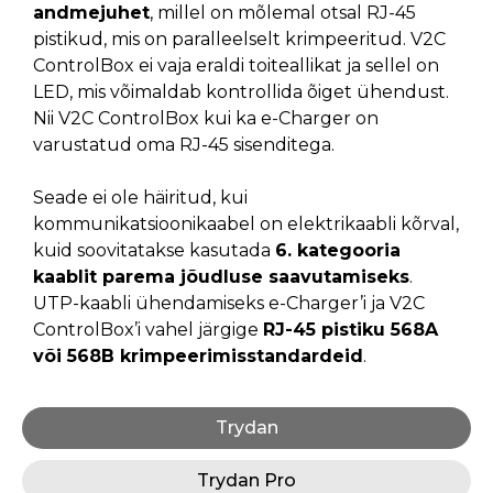
andmejuhet
, millel on mõlemal otsal RJ-45
pistikud, mis on paralleelselt krimpeeritud. V2C
ControlBox ei vaja eraldi toiteallikat ja sellel on
LED, mis võimaldab kontrollida õiget ühendust.
Nii V2C ControlBox kui ka e-Charger on
varustatud oma RJ-45 sisenditega.
Seade ei ole häiritud, kui
kommunikatsioonikaabel on elektrikaabli kõrval,
kuid soovitatakse kasutada
6. kategooria
kaablit parema jõudluse saavutamiseks
.
UTP-kaabli ühendamiseks e-Charger’i ja V2C
ControlBox’i vahel järgige
RJ-45 pistiku 568A
või 568B krimpeerimisstandardeid
.
Trydan
Trydan Pro