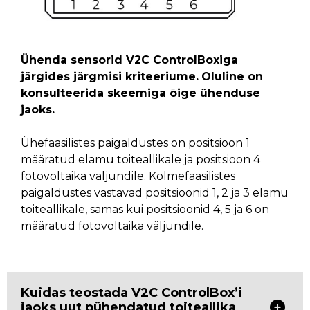
Ühenda sensorid V2C ControlBoxiga
järgides järgmisi kriteeriume.
Oluline on
konsulteerida skeemiga õige ühenduse
jaoks.
Ühefaasilistes paigaldustes on positsioon 1
määratud elamu toiteallikale ja positsioon 4
fotovoltaika väljundile. Kolmefaasilistes
paigaldustes vastavad positsioonid 1, 2 ja 3 elamu
toiteallikale, samas kui positsioonid 4, 5 ja 6 on
määratud fotovoltaika väljundile.
Kuidas teostada V2C ControlBox’i
jaoks uut pühendatud toiteallika