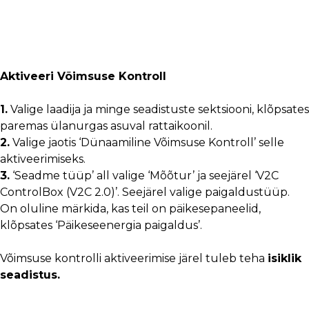
Aktiveeri Võimsuse Kontroll
1.
Valige laadija ja minge seadistuste sektsiooni, klõpsates
paremas ülanurgas asuval rattaikoonil.
2.
Valige jaotis ‘Dünaamiline Võimsuse Kontroll’ selle
aktiveerimiseks.
3.
‘Seadme tüüp’ all valige ‘Mõõtur’ ja seejärel ‘V2C
ControlBox (V2C 2.0)’. Seejärel valige paigaldustüüp.
On oluline märkida, kas teil on päikesepaneelid,
klõpsates ‘Päikeseenergia paigaldus’.
Võimsuse kontrolli aktiveerimise järel tuleb teha
isiklik
seadistus.