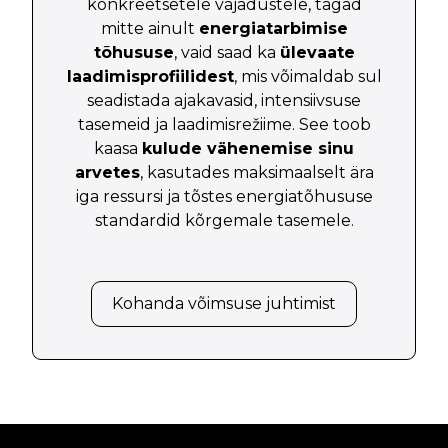
konkreetsetele vajadustele, tagad
mitte ainult
energiatarbimise
tõhususe
, vaid saad ka
ülevaate
laadimisprofiilidest
, mis võimaldab sul
seadistada ajakavasid, intensiivsuse
tasemeid ja laadimisrežiime. See toob
kaasa
kulude vähenemise sinu
arvetes
, kasutades maksimaalselt ära
iga ressursi ja tõstes energiatõhususe
standardid kõrgemale tasemele.
Kohanda võimsuse juhtimist