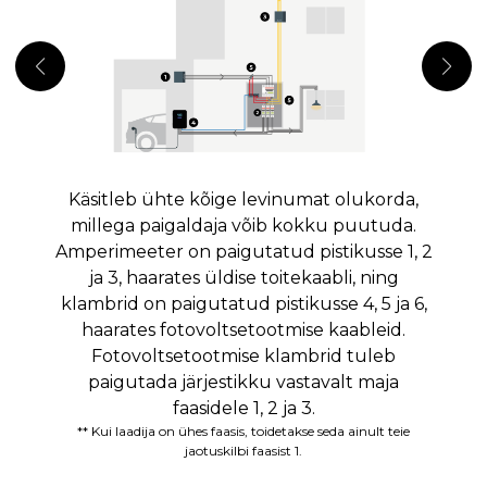
Käsitleb ühte kõige levinumat olukorda,
millega paigaldaja võib kokku puutuda.
S
Amperimeeter on paigutatud pistikusse 1, 2
s
ja 3, haarates üldise toitekaabli, ning
k
klambrid on paigutatud pistikusse 4, 5 ja 6,
h
haarates fotovoltsetootmise kaableid.
t
Fotovoltsetootmise klambrid tuleb
paigutada järjestikku vastavalt maja
faasidele 1, 2 ja 3.
** Kui laadija on ühes faasis, toidetakse seda ainult teie
jaotuskilbi faasist 1.