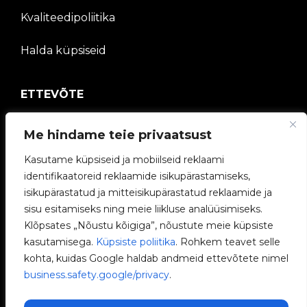
Kvaliteedipoliitika
Halda küpsiseid
ETTEVÕTE
V2C kogukond
Me hindame teie privaatsust
Kasutame küpsiseid ja mobiilseid reklaami
Töötage meiega
identifikaatoreid reklaamide isikupärastamiseks,
isikupärastatud ja mitteisikupärastatud reklaamide ja
e-Laadijad
sisu esitamiseks ning meie liikluse analüüsimiseks.
Klõpsates „Nõustu kõigiga”, nõustute meie küpsiste
V2C Power
kasutamisega.
Küpsiste poliitika
. Rohkem teavet selle
kohta, kuidas Google haldab andmeid ettevõtete nimel
V2C Cloud
business.safety.google/privacy
.
Blogi