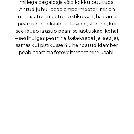
millega paigaldaja võib kokku puutuda.
Antud juhul peab ampermeeter, mis on
ühendatud mõõturi pistikusse 1, haarama
peamise toitekaabli (ülesvool, st enne, kui
see jõuab ja asub peamise jaotuskapi kohal
– sealhulgas peamine toitekaabel ja laadija),
samas kui pistikusse 4 ühendatud klamber
peab haarama fotovoltsetootmise kaabli.