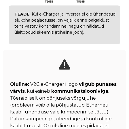
TEADE:
Kui e-Charger ja inverter ei ole ühendatud
elukoha peajaotusse, on vajalik enne paigaldust
teha vastav kohandamine, nagu on näidatud
ülaltoodud skeemis (roheline joon).
Oluline:
V2C e-Charger’i logo
vilgub punases
värvis
, kui esineb
kommunikatsiooniviga
.
Tõenäoliselt on põhjuseks võrgujuhe
(probleem võib olla põhjustatud Etherneti
kaabli ühenduse vale krimpeerimise tõttu).
Palun krimpeerige, ühendage ja kontrollige
kaablit uuesti. On oluline meeles pidada, et