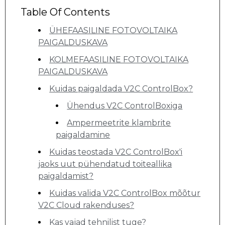
Table Of Contents
ÜHEFAASILINE FOTOVOLTAIKA
PAIGALDUSKAVA
KOLMEFAASILINE FOTOVOLTAIKA
PAIGALDUSKAVA
Kuidas paigaldada V2C ControlBox?
Ühendus V2C ControlBoxiga
Ampermeetrite klambrite
paigaldamine
Kuidas teostada V2C ControlBox'i
jaoks uut pühendatud toiteallika
paigaldamist?
Kuidas valida V2C ControlBox mõõtur
V2C Cloud rakenduses?
Kas vajad tehnilist tuge?