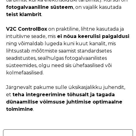
fotogalvaaniline süsteem
, on vajalik kasutada
teist klambrit
.
V2C ControlBox
on praktiline, lihtne kasutada ja
intuitiivne seade, mis
ei nõua keerulisi paigaldusi
ning võimaldab lugeda kuni kuut kanalit, mis
lihtsustab mõõtmiste saamist standardsetes
seadistustes, sealhulgas fotogalvaanilistes
süsteemides, olgu need siis ühefaasilised või
kolmefaasilised.
Järgnevalt pakume sulle üksikasjalikku juhendit,
et
teha integreerimine tõhusalt ja tagada
dünaamilise võimsuse juhtimise optimaalne
toimimine
.