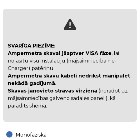
SVARĪGA PIEZĪME:
Ampermetra skavai jāaptver VISA fāze
, lai
nolasītu visu instalāciju (mājsaimniecība + e-
Charger) patēriņu.
Ampermetra skavu kabeli nedrīkst manipulēt
nekādā gadījumā
.
Skavas jānovieto strāvas virzienā
(norādot uz
mājsaimniecības galveno sadales paneli), kā
parādīts shēmā.
Monofāziska