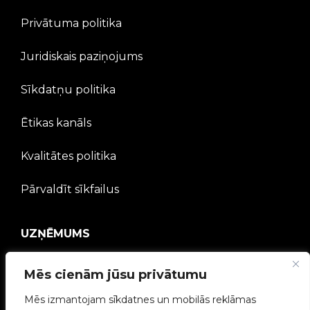
Privātuma politika
Juridiskais paziņojums
Sīkdatņu politika
Ētikas kanāls
Kvalitātes politika
Pārvaldīt sīkfailus
UZŅĒMUMS
V2C kopiena
Mēs cienām jūsu privātumu
Mēs izmantojam sīkdatnes un mobilās reklāmas
Strādā ar mums