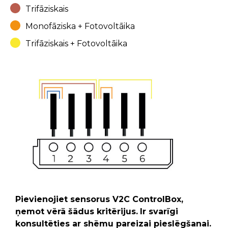
Trifāziskais
Monofāziska + Fotovoltāika
Trifāziskais + Fotovoltāika
Pievienojiet sensorus V2C ControlBox,
ņemot vērā šādus kritērijus.
Ir svarīgi
konsultēties ar shēmu pareizai pieslēgšanai.