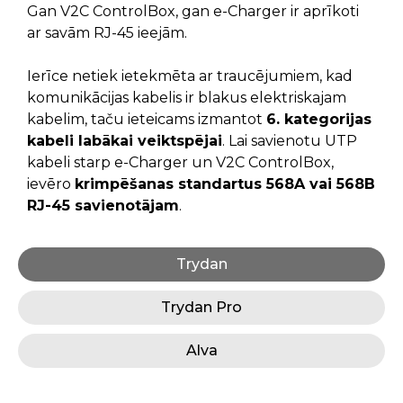
Gan V2C ControlBox, gan e-Charger ir aprīkoti
ar savām RJ-45 ieejām.
Ierīce netiek ietekmēta ar traucējumiem, kad
komunikācijas kabelis ir blakus elektriskajam
kabelim, taču ieteicams izmantot
6. kategorijas
kabeli labākai veiktspējai
. Lai savienotu UTP
kabeli starp e-Charger un V2C ControlBox,
ievēro
krimpēšanas standartus 568A vai 568B
RJ-45 savienotājam
.
Trydan
Trydan Pro
Alva