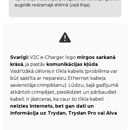
augstāk redzamajā shēmā (zaļā līnija).
Svarīgi:
V2C e-Charger logo
mirgos sarkanā
krāsā
, ja pastāv
komunikācijas kļūda
.
Visdrīzākā cēlonis ir tīkla kabelis (problēma var
būt saistīta ar nepareizu Ethernet kabeļa
savienotāja crimpēšanu). Lūdzu, šajā gadījumā
atkārtoti crimpējiet, pieslēdziet un pārbaudiet
kabeli. Ir jāatceras, ka caur šo tīkla kabeli
neizies internets, bet gan dati un
informācija uz Trydan, Trydan Pro vai Alva
.