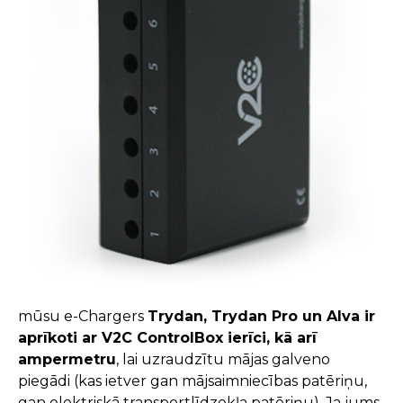
mūsu e-Chargers
Trydan, Trydan Pro un Alva ir
aprīkoti ar V2C ControlBox ierīci, kā arī
ampermetru
, lai uzraudzītu mājas galveno
piegādi (kas ietver gan mājsaimniecības patēriņu,
gan elektriskā transportlīdzekļa patēriņu). Ja jums