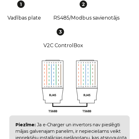
Vadības plate
RS485/Modbus savienotājs
V2C ControlBox
Piezīme:
Ja e-Charger un invertors nav pieslēgti
mājas galvenajam panelim, ir nepieciešams veikt
iepriekšēju instalācijas pielāgošanu, kas atspoguļota