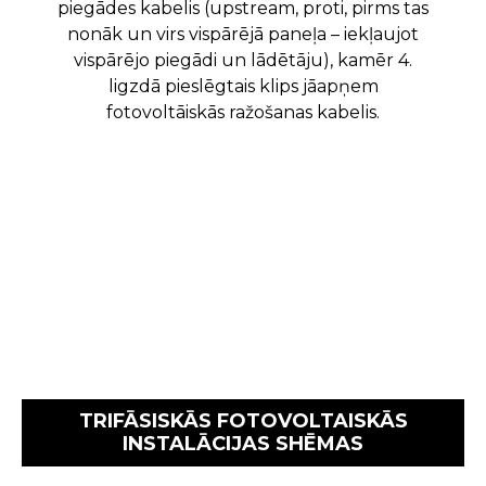
piegādes kabelis (upstream, proti, pirms tas
nonāk un virs vispārējā paneļa – iekļaujot
vispārējo piegādi un lādētāju), kamēr 4.
ligzdā pieslēgtais klips jāapņem
fotovoltāiskās ražošanas kabelis.
TRIFĀSISKĀS FOTOVOLTAISKĀS
INSTALĀCIJAS SHĒMAS