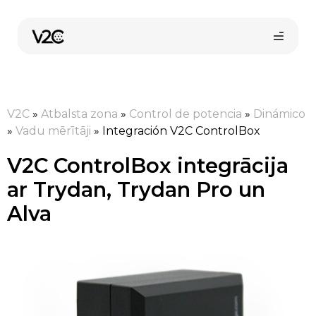
Skip
to
content
V2C
»
Atbalsta zona
»
Control de potencia
»
Dinámico
»
Vadu mērītāji
»
Integración V2C ControlBox
V2C ControlBox integrācija
ar Trydan, Trydan Pro un
Pirkt tiešsaistē
Alva