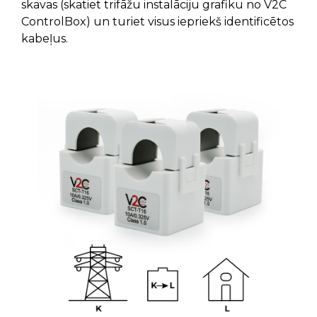
skavas (skatiet trifāžu instalāciju grafiku no V2C
ControlBox) un turiet visus iepriekš identificētos
kabeļus.