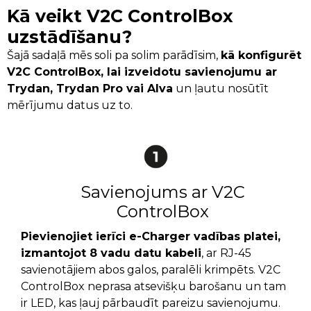
Kā veikt V2C ControlBox
uzstādīšanu?
Šajā sadaļā mēs soli pa solim parādīsim,
kā konfigurēt
V2C ControlBox, lai izveidotu savienojumu ar
Trydan, Trydan Pro vai Alva
un ļautu nosūtīt
mērījumu datus uz to.
Savienojums ar V2C
ControlBox
Pievienojiet ierīci e-Charger vadības platei,
izmantojot 8 vadu datu kabeli
, ar RJ-45
savienotājiem abos galos, paralēli krimpēts. V2C
ControlBox neprasa atsevišķu barošanu un tam
ir LED, kas ļauj pārbaudīt pareizu savienojumu.