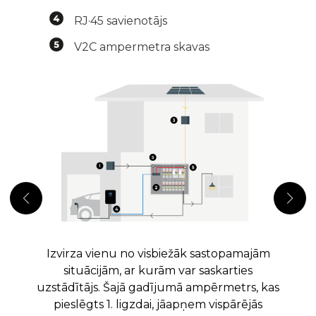
RJ·45 savienotājs
V2C ampermetra skavas
Izvirza vienu no visbiežāk sastopamajām
situācijām, ar kurām var saskarties
uzstādītājs. Šajā gadījumā ampērmetrs, kas
pieslēgts 1. ligzdai, jāapņem vispārējās