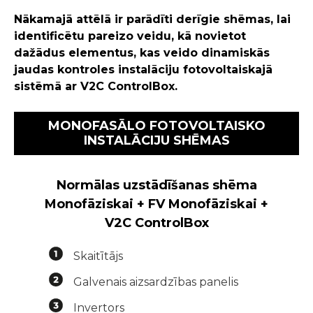
Nākamajā attēlā ir parādīti derīgie shēmas, lai
identificētu pareizo veidu, kā novietot
dažādus elementus, kas veido dinamiskās
jaudas kontroles instalāciju fotovoltaiskajā
sistēmā ar V2C ControlBox.
MONOFASĀLO FOTOVOLTAISKO
INSTALĀCIJU SHĒMAS
Normālas uzstādīšanas shēma
Monofāziskai + FV Monofāziskai +
V2C ControlBox
Skaitītājs
Galvenais aizsardzības panelis
Invertors