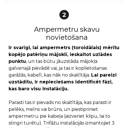
Ampermetru skavu
novietošana
Ir svarīgi, lai ampermetrs (toroidālais) mērītu
kopējo patēriņu mājoklī, ieskaitot uzlādes
punktu
, un tas būtu jāuzstāda mājokļa
galvenajā pievādē vai, ja tas ir koplietošanas
garāžās, kabelī, kas nāk no skaitītāja.
Lai pareizi
uzstādītu, ir nepieciešams identificēt fāzi,
kas baro visu instalāciju.
Parasti tas ir pievads no skaitītāja, kas parasti ir
pelēks, melns vai brūns, un piestipriniet
ampermetru pie kabeļa (aizveriet klipu, lai to
stingri turētu). Trifāžu instalācijās izmantojiet 3