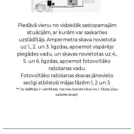
Piedāvā vienu no visbiežāk sastopamajām
situācijām, ar kurām var saskarties
Š
uzstādītājs. Ampermetra skava novietota
b
uz 1., 2. un 3. ligzdas, apņemot vispārējo
s
piegādes vadu, un skavas novietotas uz 4.,
u
5. un 6. ligzdas, apņemot fotovoltāko
v
ražošanas vadu.
p
Fotovoltāko ražošanas skavas jānovieto
secīgi atbilstoši mājas fāzēm 1, 2 un 3.
** Ja lādētājs ir vienfāzes, tas tiks barots tikai no 1. fāzes jūsu
sadales skapī.