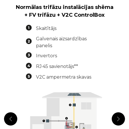
Normālas trifāzu instalācijas shēma
+ FV trifāzu + V2C ControlBox
Skaitītājs
Galvenais aizsardzības
panelis
Invertors
RJ·45 savienotājs**
V2C ampermetra skavas