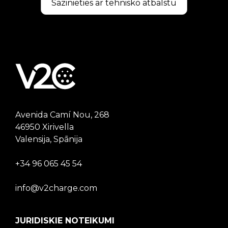
Sazinieties ar tehnisko atbalstu
Avenida Camí Nou, 268
46950 Xirivella
Valensija, Spānija
+34 96 065 45 54
info@v2charge.com
JURIDISKIE NOTEIKUMI