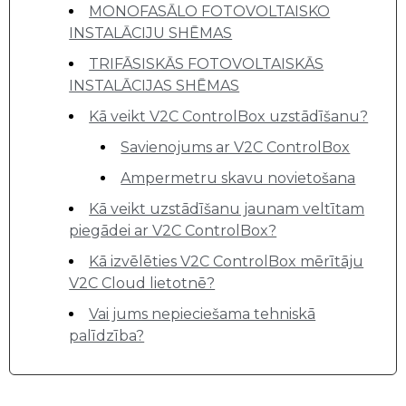
MONOFASĀLO FOTOVOLTAISKO
INSTALĀCIJU SHĒMAS
TRIFĀSISKĀS FOTOVOLTAISKĀS
INSTALĀCIJAS SHĒMAS
Kā veikt V2C ControlBox uzstādīšanu?
Savienojums ar V2C ControlBox
Ampermetru skavu novietošana
Kā veikt uzstādīšanu jaunam veltītam
piegādei ar V2C ControlBox?
Kā izvēlēties V2C ControlBox mērītāju
V2C Cloud lietotnē?
Vai jums nepieciešama tehniskā
palīdzība?