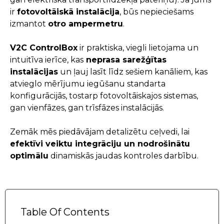
ir
fotovoltāiskā instalācija
, būs nepieciešams
izmantot
otro ampermetru
.
V2C ControlBox
ir praktiska, viegli lietojama un
intuitīva ierīce, kas
neprasa sarežģītas
instalācijas
un ļauj lasīt līdz sešiem kanāliem, kas
atvieglo mērījumu iegūšanu standarta
konfigurācijās, tostarp fotovoltāiskajos sistemas,
gan vienfāzes, gan trīsfāzes instalācijās.
Zemāk mēs piedāvājam detalizētu ceļvedi, lai
efektīvi veiktu integrāciju un nodrošinātu
optimālu
dinamiskās jaudas kontroles darbību.
Table Of Contents