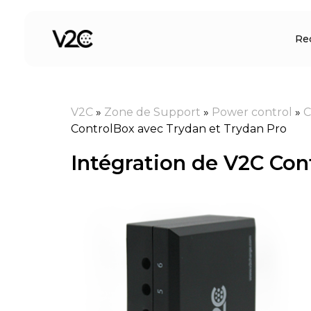
Aller
au
Re
contenu
V2C
»
Zone de Support
»
Power control
»
C
ControlBox avec Trydan et Trydan Pro
Intégration de V2C Con