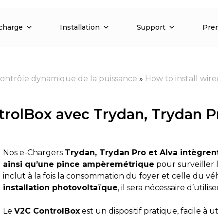
charge
Installation
Support
Pren
ontrôle dynamique de la puissance
»
How to install wir
trolBox avec Trydan, Trydan Pr
Nos e-Chargers
Trydan, Trydan Pro et Alva intègrent
ainsi qu’une pince ampèremétrique
pour surveiller 
inclut à la fois la consommation du foyer et celle du vé
installation photovoltaïque
, il sera nécessaire d’utilis
Le
V2C ControlBox
est un dispositif pratique, facile à uti