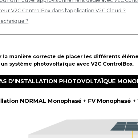
n pour un nouvel approvisionnement dédié avec V2C Cont
ur V2C ControlBox dans l'application V2C Cloud ?
technique ?
r la manière correcte de placer les différents élém
 un système photovoltaïque avec V2C ControlBox.
AS D’INSTALLATION PHOTOVOLTAÏQUE MONO
allation NORMAL Monophasé + FV Monophasé + 