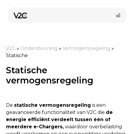
Ga
naar
de
inhoud
V2C
»
Ondersteuning
»
Vermogensregeling
»
Statische
Statische
vermogensregeling
Online kopen
De
statische vermogensregeling
is een
geavanceerde functionaliteit van V2C die
de
energie efficiënt verdeelt tussen één of
meerdere e-Chargers,
waardoor overbelasting
wordt voorkomen en een evenwichtige verdeling