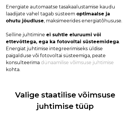
Energiate automaatse tasakaalustamise kaudu
laadijate vahel tagab süsteem
optimaalse ja
ohutu jõudluse
, maksimeerides energiatõhususe.
Selline juhtimine
ei suhtle eluruumi või
ettevõttega, ega ka fotovoltai süsteemidega
.
Energiat juhtimise integreerimiseks üldise
paigalduse või fotovoltai süsteemiga, peate
konsulteerima
dünaamilise võimsuse juhtimise
kohta.
Valige staatilise võimsuse
juhtimise tüüp