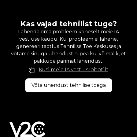
Kas vajad tehnilist tuge?
Lahenda oma probleem koheselt meie IA
vestluse kaudu. Kui probleem ei lahene,
genereeri taotlus Tehnilise Toe Keskuses ja
võtame sinuga ühendust niipea kui võimalik, et
pakkuda parimat lahendust.
Küsi meie IA vestlusrobotilt
Võta ühendust tehnilise toega