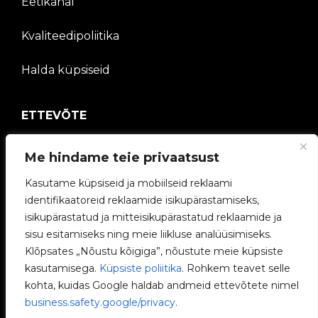
Eetikanal
Kvaliteedipoliitika
Halda küpsiseid
ETTEVÕTE
V2C kogukond
Me hindame teie privaatsust
Töötage meiega
Kasutame küpsiseid ja mobiilseid reklaami
identifikaatoreid reklaamide isikupärastamiseks,
e-Laadijad
isikupärastatud ja mitteisikupärastatud reklaamide ja
sisu esitamiseks ning meie liikluse analüüsimiseks.
V2C Power
Klõpsates „Nõustu kõigiga”, nõustute meie küpsiste
kasutamisega.
Küpsiste poliitika
. Rohkem teavet selle
V2C Cloud
kohta, kuidas Google haldab andmeid ettevõtete nimel
business.safety.google/privacy
.