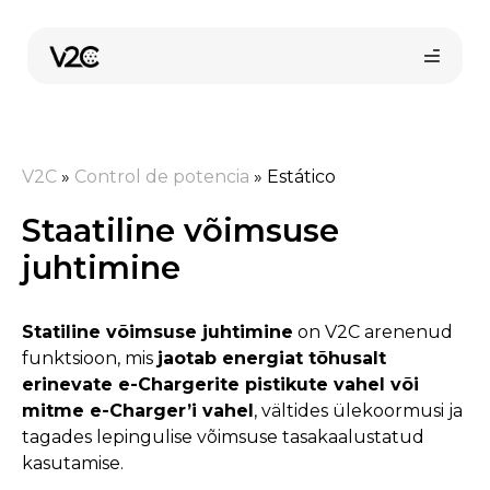
Skip
to
content
V2C
»
Control de potencia
»
Estático
Staatiline võimsuse
juhtimine
Osta veebist
Statiline võimsuse juhtimine
on V2C arenenud
funktsioon, mis
jaotab energiat tõhusalt
erinevate e-Chargerite pistikute vahel või
mitme e-Charger’i vahel
, vältides ülekoormusi ja
tagades lepingulise võimsuse tasakaalustatud
kasutamise.