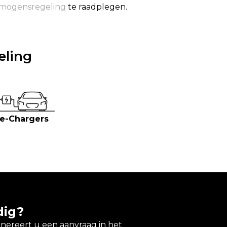
rmogensregeling
te raadplegen.
eling
 e-Chargers
dig?
enereert u een aanvraag in het