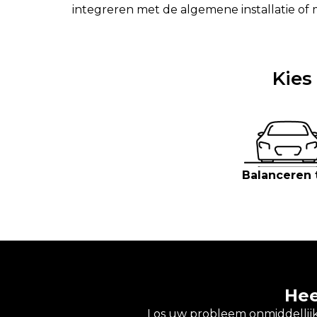
integreren met de algemene installatie of 
Kies
Balanceren 
Hee
Los uw probleem onmiddellijk 