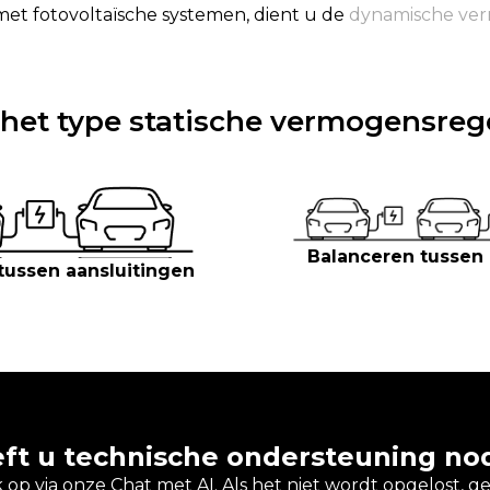
met fotovoltaïsche systemen, dient u de
dynamische ve
 het type statische vermogensreg
Balanceren tussen
tussen aansluitingen
ft u technische ondersteuning no
op via onze Chat met AI. Als het niet wordt opgelost, g