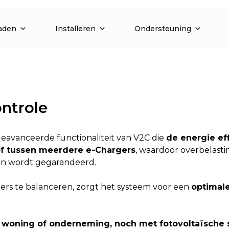
aden
Installeren
Ondersteuning
ntrole
geavanceerde functionaliteit van V2C die
de energie ef
of tussen meerdere e-Chargers
, waardoor overbelast
en wordt gegarandeerd.
ers te balanceren, zorgt het systeem voor een
optimale
e woning of onderneming, noch met fotovoltaïsche