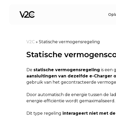
Spring
naar
Opl
de
inhoud
V2C
»
Statische vermogensregeling
Statische vermogensco
De
statische vermogensregeling
is een 
aansluitingen van dezelfde e-Charger 
gebruik van het gecontracteerde vermog
Door automatisch de energie tussen de lad
energie-efficiëntie wordt gemaximaliseerd.
Dit type regeling
interageert niet met d