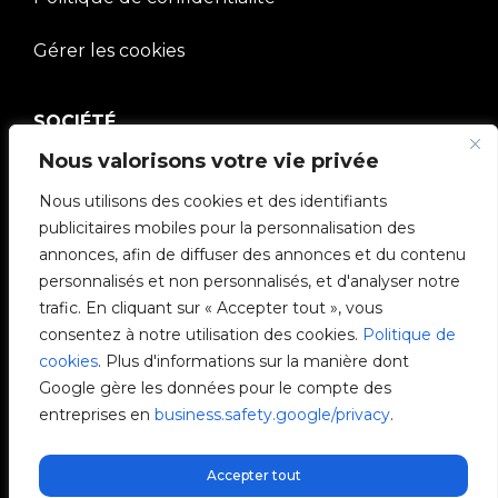
Gérer les cookies
SOCIÉTÉ
Nous valorisons votre vie privée
Communauté V2C
Nous utilisons des cookies et des identifiants
e-Chargers
publicitaires mobiles pour la personnalisation des
annonces, afin de diffuser des annonces et du contenu
V2C Cloud
personnalisés et non personnalisés, et d'analyser notre
trafic. En cliquant sur « Accepter tout », vous
V2C Payments
consentez à notre utilisation des cookies.
Politique de
cookies
. Plus d'informations sur la manière dont
Blog
Google gère les données pour le compte des
entreprises en
business.safety.google/privacy
.
V2C Affiliate Program
Accepter tout