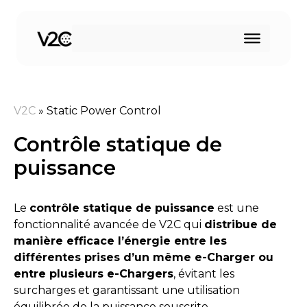
Aller
au
contenu
V2C
»
Static Power Control
Contrôle statique de
puissance
Le
contrôle statique de puissance
est une
fonctionnalité avancée de V2C qui
distribue de
manière efficace l’énergie entre les
différentes prises d’un même e-Charger ou
entre plusieurs e-Chargers
, évitant les
surcharges et garantissant une utilisation
équilibrée de la puissance souscrite.