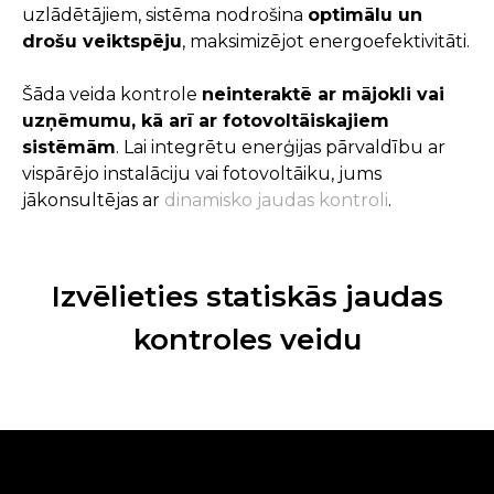
uzlādētājiem, sistēma nodrošina
optimālu un
drošu veiktspēju
, maksimizējot energoefektivitāti.
Šāda veida kontrole
neinteraktē ar mājokli vai
uzņēmumu, kā arī ar fotovoltāiskajiem
sistēmām
. Lai integrētu enerģijas pārvaldību ar
vispārējo instalāciju vai fotovoltāiku, jums
jākonsultējas ar
dinamisko jaudas kontroli
.
Izvēlieties statiskās jaudas
kontroles veidu