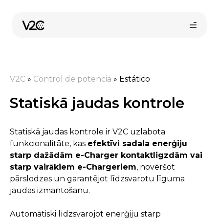
Skip
to
content
V2C
»
Control de potencia
»
Estático
Statiskā jaudas kontrole
Statiskā jaudas kontrole ir V2C uzlabota
funkcionalitāte, kas
efektīvi sadala enerģiju
starp dažādām e-Charger kontaktligzdām vai
starp vairākiem e-Chargeriem
, novēršot
pārslodzes un garantējot līdzsvarotu līguma
jaudas izmantošanu.
Automātiski līdzsvarojot enerģiju starp