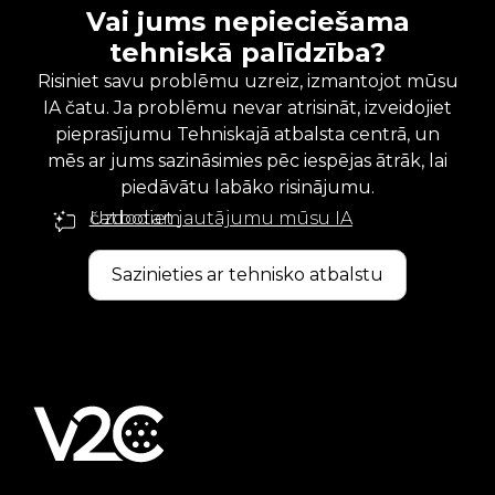
Vai jums nepieciešama
tehniskā palīdzība?
Risiniet savu problēmu uzreiz, izmantojot mūsu
IA čatu. Ja problēmu nevar atrisināt, izveidojiet
pieprasījumu Tehniskajā atbalsta centrā, un
mēs ar jums sazināsimies pēc iespējas ātrāk, lai
piedāvātu labāko risinājumu.
Uzdodiet jautājumu mūsu IA čatbotam
Sazinieties ar tehnisko atbalstu