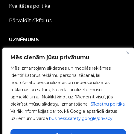
Kvalitātes politika
Pārvaldīt sīkfailus
UZŅĒMUMS
V2C kopiena
Mēs cienām jūsu privātumu
Strādā ar mums
Mēs izmantojam sīkdatnes un mobilās reklāmas
identifikatorus reklāmu personalizēšanai, lai
e-Chargers
nodrošinātu personalizētas un nepersonalizētas
reklāmas un saturu, kā arī lai analizētu mūsu
V2C Power
apmeklējumu. Noklikšķinot uz "Pieņemt visu", jūs
piekrītat mūsu sīkdatņu izmantošanai.
Sīkdatņu politika
.
V2C Cloud
Vairāk informācijas par to, kā Google apstrādā datus
uzņēmumu vārdā
business.safety.google/privacy
.
Blogs