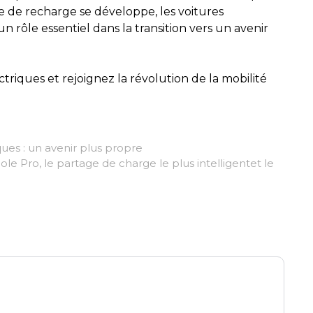
e de recharge se développe, les voitures
n rôle essentiel dans la transition vers un avenir
triques et rejoignez la révolution de la mobilité
iques : un avenir plus propre
ole Pro, le partage de charge le plus intelligentet le