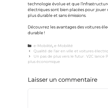
technologie évolue et que l’infrastructur
électriques sont bien placées pour jouer u
plus durable et sans émissions.
Découvrez les avantages des voitures élec
durable !
Catégories
e-Mobilité
,
e-Mobilité
Qualité de l’air en ville et voitures électr
Un pas de plus vers le futur : V2C lance P
plus économique
Laisser un commentaire
Commentaire
Nom
E-
Site
mail
web