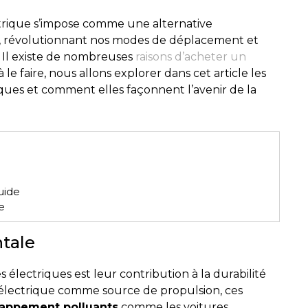
ctrique s’impose comme une alternative
, révolutionnant nos modes de déplacement et
 Il existe de nombreuses
raisons d’acheter un
à le faire, nous allons explorer dans cet article les
ues et comment elles façonnent l’avenir de la
uide
e
tale
 électriques est leur contribution à la durabilité
e électrique comme source de propulsion, ces
appement polluants
comme les voitures