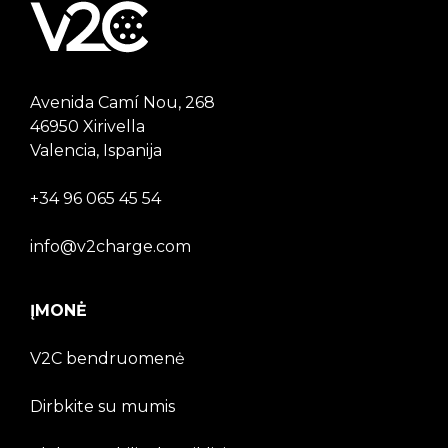
Avenida Camí Nou, 268
46950 Xirivella
Valencia, Ispanija
+34 96 065 45 54
info@v2charge.com
ĮMONĖ
V2C bendruomenė
Dirbkite su mumis