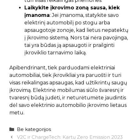
turi visas reikalingas priemones.
Laikykite įkrovimo zoną sausa, kiek
įmanoma
: Jei įmanoma, statykite savo
elektrinį automobilį po stogu arba
apsaugotoje zonoje, kad lietus nepatektų
į įkrovimo sistemą. Nors tai nėra pavojinga,
tai yra būdas ją apsaugoti ir prailginti
įkroviklio tarnavimo laiką.
Apibendrinant, tiek parduodami elektriniai
automobiliai, tiek įkrovikliai yra paruošti ir turi
visas reikalingas apsaugas, kad užtikrintų saugų
įkrovimą. Elektrinė mobilumas siūlo švaresnį ir
tvaresnį būdą judėti, ir neturėtumėte jaudintis
dėl savo elektrinio automobilio įkrovimo lietaus
metu.
Kategorijos
Be kategorijos
V2C ir ChargeTech: Kartu Zero Emission 2023