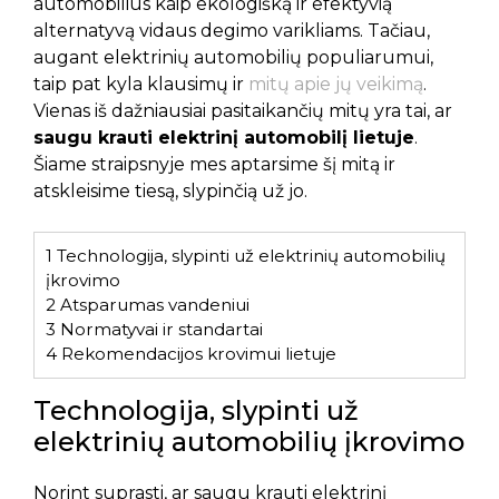
automobilius kaip ekologišką ir efektyvią
alternatyvą vidaus degimo varikliams. Tačiau,
augant elektrinių automobilių populiarumui,
taip pat kyla klausimų ir
mitų apie jų veikimą
.
Vienas iš dažniausiai pasitaikančių mitų yra tai, ar
saugu krauti elektrinį automobilį lietuje
.
Šiame straipsnyje mes aptarsime šį mitą ir
atskleisime tiesą, slypinčią už jo.
1
Technologija, slypinti už elektrinių automobilių
įkrovimo
2
Atsparumas vandeniui
3
Normatyvai ir standartai
4
Rekomendacijos krovimui lietuje
Technologija, slypinti už
elektrinių automobilių įkrovimo
Norint suprasti, ar saugu krauti elektrinį