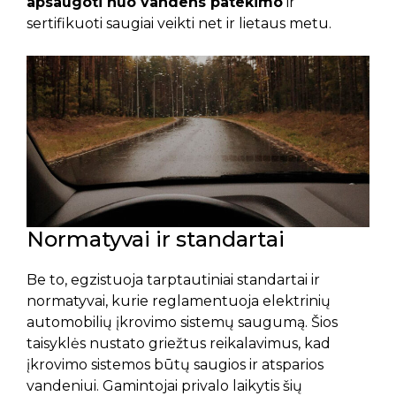
apsaugoti nuo vandens patekimo
ir
sertifikuoti saugiai veikti net ir lietaus metu.
Normatyvai ir standartai
Be to, egzistuoja tarptautiniai standartai ir
normatyvai, kurie reglamentuoja elektrinių
automobilių įkrovimo sistemų saugumą. Šios
taisyklės nustato griežtus reikalavimus, kad
įkrovimo sistemos būtų saugios ir atsparios
vandeniui. Gamintojai privalo laikytis šių