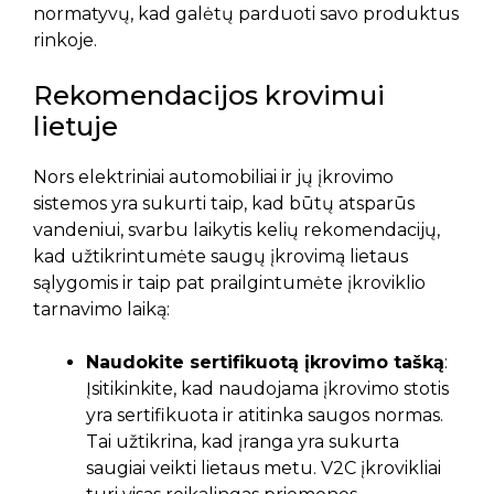
normatyvų, kad galėtų parduoti savo produktus
rinkoje.
Rekomendacijos krovimui
lietuje
Nors elektriniai automobiliai ir jų įkrovimo
sistemos yra sukurti taip, kad būtų atsparūs
vandeniui, svarbu laikytis kelių rekomendacijų,
kad užtikrintumėte saugų įkrovimą lietaus
sąlygomis ir taip pat prailgintumėte įkroviklio
tarnavimo laiką:
Naudokite sertifikuotą įkrovimo tašką
:
Įsitikinkite, kad naudojama įkrovimo stotis
yra sertifikuota ir atitinka saugos normas.
Tai užtikrina, kad įranga yra sukurta
saugiai veikti lietaus metu. V2C įkrovikliai