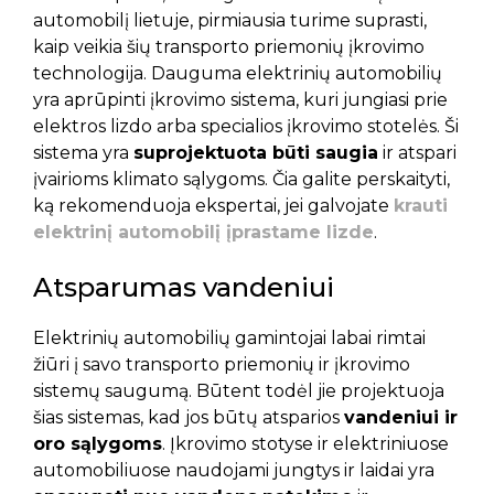
automobilį lietuje, pirmiausia turime suprasti,
kaip veikia šių transporto priemonių įkrovimo
technologija. Dauguma elektrinių automobilių
yra aprūpinti įkrovimo sistema, kuri jungiasi prie
elektros lizdo arba specialios įkrovimo stotelės. Ši
sistema yra
suprojektuota būti saugia
ir atspari
įvairioms klimato sąlygoms. Čia galite perskaityti,
ką rekomenduoja ekspertai, jei galvojate
krauti
elektrinį automobilį įprastame lizde
.
Atsparumas vandeniui
Elektrinių automobilių gamintojai labai rimtai
žiūri į savo transporto priemonių ir įkrovimo
sistemų saugumą. Būtent todėl jie projektuoja
šias sistemas, kad jos būtų atsparios
vandeniui ir
oro sąlygoms
. Įkrovimo stotyse ir elektriniuose
automobiliuose naudojami jungtys ir laidai yra