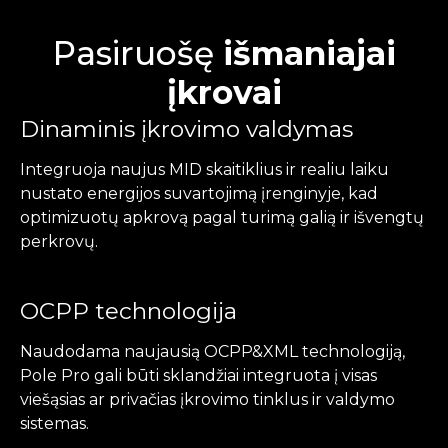
Pasiruošę
išmaniajai
įkrovai
Dinaminis įkrovimo valdymas
Integruoja naujus MID skaitiklius ir realiu laiku
nustato energijos suvartojimą įrenginyje, kad
optimizuotų apkrovą pagal turimą galią ir išvengtų
perkrovų.
OCPP technologija
Naudodama naujausią OCPP&XML technologiją,
Pole Pro gali būti sklandžiai integruota į visas
viešąsias ar privačias įkrovimo tinklus ir valdymo
sistemas.