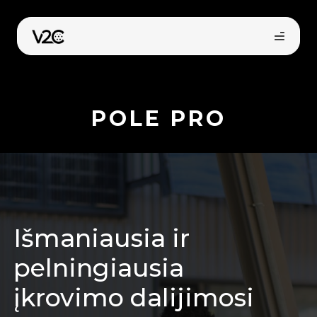
Pereiti
prie
turinio
POLE PRO
Pirkti internetu
Išmaniausia ir
pelningiausia
įkrovimo dalijimosi