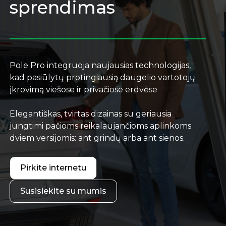
sprendimas
Pole Pro integruoja naujausias technologijas,
kad pasiūlytų protingiausią daugelio vartotojų
įkrovimą viešose ir privačiose erdvėse
Elegantiškas, tvirtas dizainas su geriausia
jungtimi pačioms reikalaujančioms aplinkoms
dviem versijomis: ant grindų arba ant sienos.
Pirkite internetu
Susisiekite su mumis