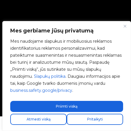
Mes gerbiame jūsų privatumą
Mes naudojame slapukus ir mobiliuosius reklamos
identifikatorius reklamos personalizavimui, kad
pateiktume suasmenintas ir nesuasmenintas reklamas
bei turinį ir analizuotume mūsų srautą. Paspaudę
„Priimti viską“, jūs sutinkate su mūsų slapukų
naudojimu.
Slapukų politika
. Daugiau informacijos apie
tai, kaip Google tvarko duomenis įmonių vardu
business.safety.google/privacy
.
Priimti viską
Atmesti viską
Pritaikyti