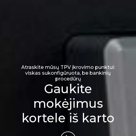
Atraskite mūsų TPV įkrovimo punktui:
viskas sukonfigūruota, be bankinių
procedūrų
Gaukite
mokėjimus
kortele iš karto