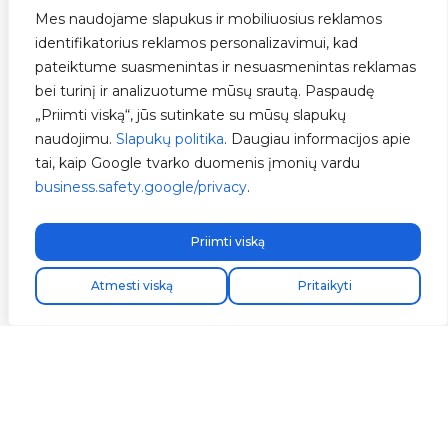
Mes naudojame slapukus ir mobiliuosius reklamos
identifikatorius reklamos personalizavimui, kad
pateiktume suasmenintas ir nesuasmenintas reklamas
bei turinį ir analizuotume mūsų srautą. Paspaudę
„Priimti viską“, jūs sutinkate su mūsų slapukų
naudojimu.
Slapukų politika
. Daugiau informacijos apie
tai, kaip Google tvarko duomenis įmonių vardu
business.safety.google/privacy
.
Priimti viską
Atmesti viską
Pritaikyti
Be bankinių