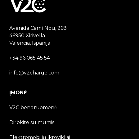
Avenida Camí Nou, 268
46950 Xirivella
Valencia, Ispanija
+34 96 065 45 54
info@v2charge.com
ĮMONĖ
V2C bendruomenė
Dirbkite su mumis
Elektromobilių įkrovikliai