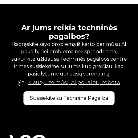
Ar jums reikia techninės
pagalbos?
Išspręskite savo problemą iš karto per mūsų AI
pokalbį. Jei problema neišsprendžiama,
sukurkite užklausą Techninės pagalbos centre
ir mes susisieksime su jumis kuo greičiau, kad
pasiūlytume geriausią sprendimą.
Klausykite mūsų AI pokalbių roboto
Susisiekite su Technine Pagalba