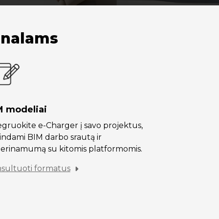
ionalams
M modeliai
egruokite e-Charger į savo projektus,
indami BIM darbo srautą ir
erinamumą su kitomis platformomis.
sultuoti formatus