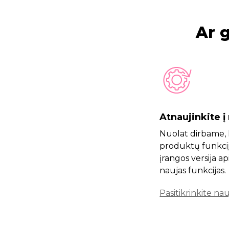
Ar 
Atnaujinkite į
Nuolat dirbame,
produktų funkcij
įrangos versija a
naujas funkcijas.
Pasitikrinkite na