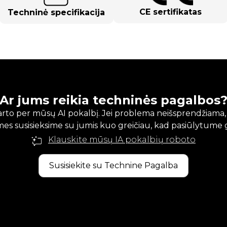
CE sertifikatas
Techninė specifikacija
Ar jums reikia techninės pagalbos
karto per mūsų AI pokalbį. Jei problema neišsprendžiama
mes susisieksime su jumis kuo greičiau, kad pasiūlytume 
Klauskite mūsų IA pokalbių roboto
Susisiekite su Technine Pagalba