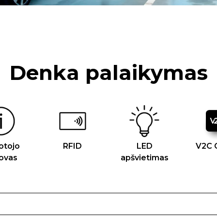
Denka palaikymas
otojo
RFID
LED
V2C 
ovas
apšvietimas