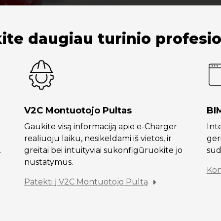
ite daugiau turinio profes
V2C Montuotojo Pultas
BI
Gaukite visą informaciją apie e-Charger
Int
realiuoju laiku, nesikeldami iš vietos, ir
ger
.
greitai bei intuityviai sukonfigūruokite jo
sud
nustatymus.
Kon
Patekti į V2C Montuotojo Pultą