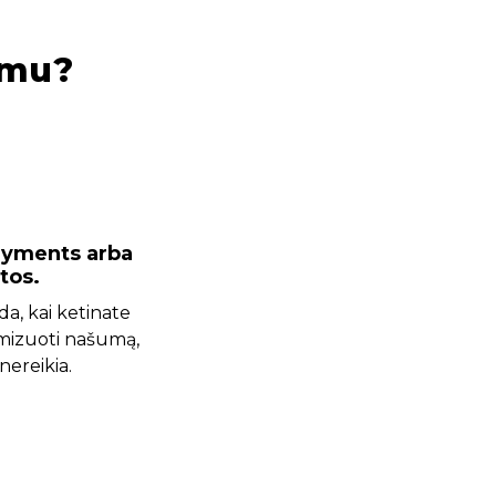
imu?
Payments arba
tos.
ada, kai ketinate
imizuoti našumą,
 nereikia.