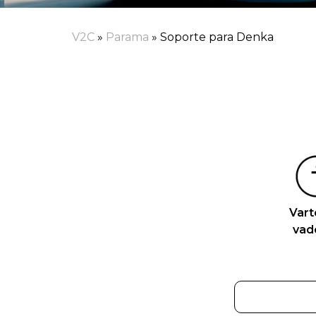
V2C
»
Parama
»
Soporte para Denka
Vart
vad