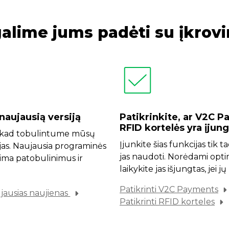
galime jums padėti su įkrov
 naujausią versiją
Patikrinkite, ar V2C 
RFID kortelės yra įjung
 kad tobulintume mūsų
Įjunkite šias funkcijas tik t
as. Naujausia programinės
jas naudoti. Norėdami opt
pima patobulinimus ir
laikykite jas išjungtas, jei jų
Patikrinti V2C Payments
ujausias naujienas
Patikrinti RFID korteles