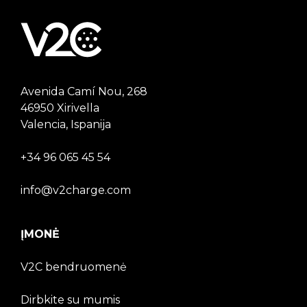
Avenida Camí Nou, 268
46950 Xirivella
Valencia, Ispanija
+34 96 065 45 54
info@v2charge.com
ĮMONĖ
V2C bendruomenė
Dirbkite su mumis