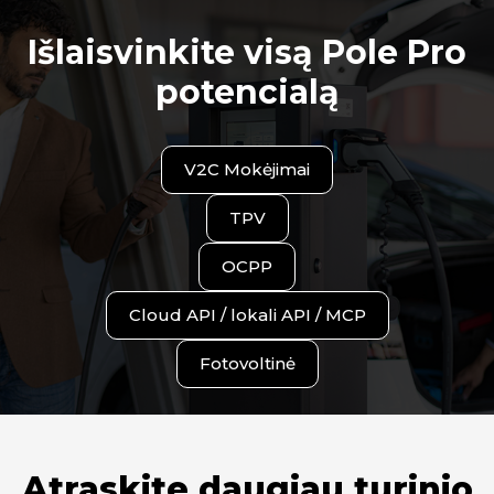
Išlaisvinkite visą Pole Pro
potencialą
V2C Mokėjimai
TPV
OCPP
Cloud API / lokali API / MCP
Fotovoltinė
Atraskite daugiau turinio