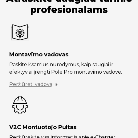
profesionalams
Montavimo vadovas
Raskite išsamius nurodymus, kaip saugiai ir
efektyviai įrengti Pole Pro montavimo vadove.
Peržiūrėti vadovą
V2C Montuotojo Pultas
Peržiūrėkite visą informaciją apie e-Charger