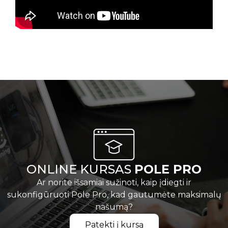
ONLINE KURSAS
POLE PRO
Ar norite išsamiai sužinoti, kaip įdiegti ir
sukonfigūruoti Pole Pro, kad gautumėte maksimalų
našumą?
Patekti į kursą