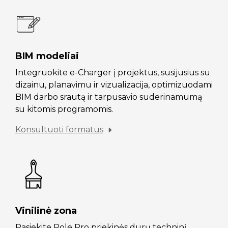
BIM modeliai
Integruokite e-Charger į projektus, susijusius su
dizainu, planavimu ir vizualizacija, optimizuodami
BIM darbo srautą ir tarpusavio suderinamumą
su kitomis programomis.
Konsultuoti formatus
Vinilinė zona
Pasiekite Pole Pro priekinės durų techninį