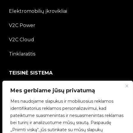
Elektromobilių įkrovikliai
V2C Power
V2C Cloud
Tinklaraštis
TEISINĖ SISTEMA
Privatumo politika
Mes gerbiame jūsų privatumą
Mes naudojame slapukus ir mobiliuosius reklamos
Teisinė informacija
identifikatorius reklamos personalizavimui, kad
pateiktume suasmenintas ir nesuasmenintas reklamas
Slapukų politika
bei turinį ir analizuotume mūsų srautą. Paspaudę
„Priimti viską“, jūs sutinkate su mūsų slapukų
Etikos kanalas