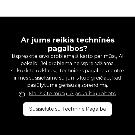
Ar jums reikia techninės
pagalbos?
Išspręskite savo problemą iš karto per mūsų AI
pokalbį. Jei problema neišsprendžiama,
sukurkite užklausą Techninės pagalbos centre
ir mes susisieksime su jumis kuo greičiau, kad
pasiūlytume geriausią sprendimą.
Klauskite mūsų IA pokalbių roboto
Susisiekite su Technine Pagalba