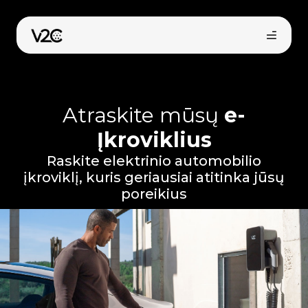
Pereiti
prie
turinio
Atraskite mūsų
e-
Įkroviklius
Raskite elektrinio automobilio
įkroviklį, kuris geriausiai atitinka jūsų
poreikius
Pirkti internetu