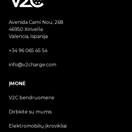
Avenida Camí Nou, 268
46950 Xirivella
Valencia, Ispanija
+34 96 065 45 54
info@v2charge.com
ĮMONĖ
V2C bendruomenė
Dirbkite su mumis
Elektromobilių įkrovikliai