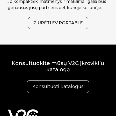
Jo kompaktiški matmenys ir maksimali galia bus
geriausias jūsų partneris bet kurioje kelionėje.
ŽIŪRĖTI EV PORTABLE
Konsultuokite mūsų V2C įkroviklių
katalogą
Konsultuoti katalogus