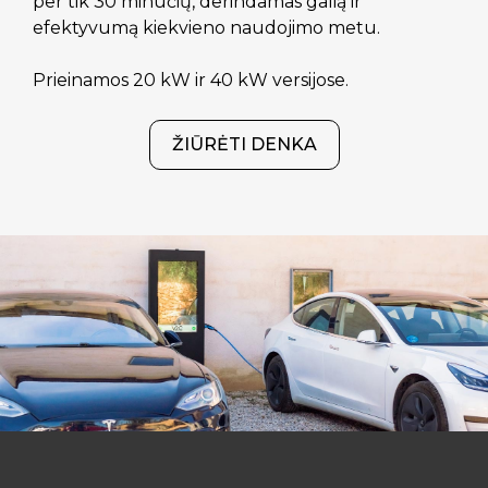
per tik 30 minučių, derindamas galią ir
efektyvumą kiekvieno naudojimo metu.
Prieinamos 20 kW ir 40 kW versijose.
ŽIŪRĖTI DENKA