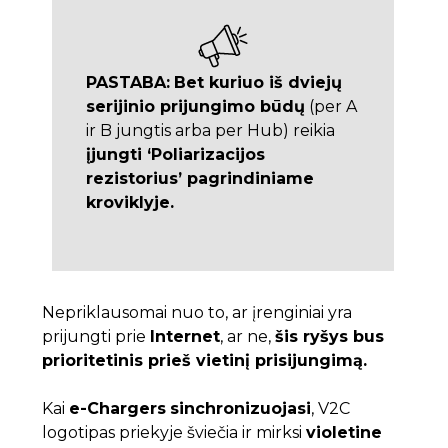
PASTABA:
Bet kuriuo iš dviejų
serijinio prijungimo būdų
(per A
ir B jungtis arba per Hub) reikia
įjungti ‘Poliarizacijos
rezistorius’ pagrindiniame
kroviklyje.
Nepriklausomai nuo to, ar įrenginiai yra
prijungti prie
Internet
, ar ne,
šis ryšys bus
prioritetinis prieš vietinį prisijungimą.
Kai
e-Chargers
sinchronizuojasi
, V2C
logotipas priekyje šviečia ir mirksi
violetine