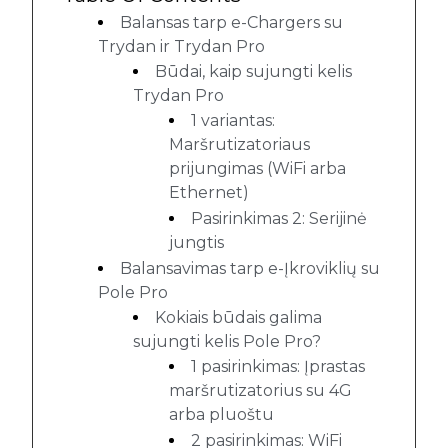
Balansas tarp e-Chargers su
Trydan ir Trydan Pro
Būdai, kaip sujungti kelis
Trydan Pro
1 variantas:
Maršrutizatoriaus
prijungimas (WiFi arba
Ethernet)
Pasirinkimas 2: Serijinė
jungtis
Balansavimas tarp e-Įkroviklių su
Pole Pro
Kokiais būdais galima
sujungti kelis Pole Pro?
1 pasirinkimas: Įprastas
maršrutizatorius su 4G
arba pluoštu
2 pasirinkimas: WiFi