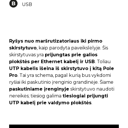
USB
Ryšys nuo maršrutizatoriaus iki pirmo
skirstytuvo
, kaip parodyta paveikslėlyje. Šis
skirstytuvas yra
prijungtas prie galios
plokštės per Ethernet kabelį ir USB
. Toliau
UTP kabelis išeina iš skirstytuvo į kitą Pole
Pro
. Tai yra schema, pagal kurią bus vykdomi
ryšiai iki paskutinio įrenginio grandinėje. Šiame
paskutiniame įrenginyje
skirstytuvo naudoti
nereikės; tiesiog galima
tiesiogiai prijungti
UTP kabelį prie valdymo plokštės
.