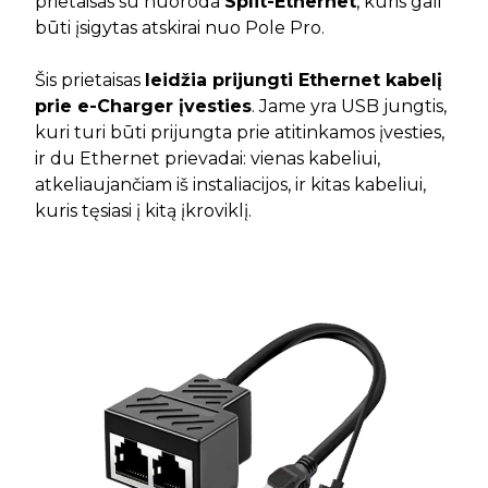
prietaisas su nuoroda
Split-Ethernet
, kuris gali
būti įsigytas atskirai nuo Pole Pro.
Šis prietaisas
leidžia prijungti Ethernet kabelį
prie e-Charger įvesties
. Jame yra USB jungtis,
kuri turi būti prijungta prie atitinkamos įvesties,
ir du Ethernet prievadai: vienas kabeliui,
atkeliaujančiam iš instaliacijos, ir kitas kabeliui,
kuris tęsiasi į kitą įkroviklį.