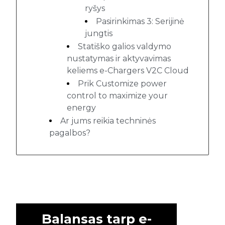
ryšys
Pasirinkimas 3: Serijinė
jungtis
Statiško galios valdymo
nustatymas ir aktyvavimas
keliems e-Chargers V2C Cloud
Prik Customize power
control to maximize your
energy
Ar jums reikia techninės
pagalbos?
Balansas tarp e-