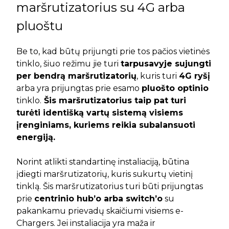
maršrutizatorius su 4G arba
pluoštu
Be to, kad būtų prijungti prie tos pačios vietinės
tinklo, šiuo režimu jie turi
tarpusavyje sujungti
per bendrą maršrutizatorių
, kuris turi
4G ryšį
arba yra prijungtas prie esamo
pluošto optinio
tinklo.
Šis maršrutizatorius taip pat turi
turėti identišką vartų sistemą visiems
įrenginiams, kuriems reikia subalansuoti
energiją.
Norint atlikti standartinę instaliaciją, būtina
įdiegti maršrutizatorių, kuris sukurtų vietinį
tinklą. Šis maršrutizatorius turi būti prijungtas
prie
centrinio hub’o arba switch’o
su
pakankamu prievadų skaičiumi visiems e-
Chargers. Jei instaliacija yra maža ir