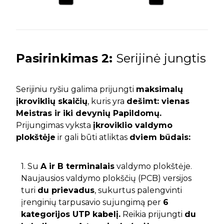
Pasirinkimas
2:
Serijinė jungtis
Serijiniu ryšiu galima prijungti
maksimalų
įkroviklių skaičių
, kuris yra
dešimt: vienas
Meistras ir iki devynių Papildomų.
Prijungimas vyksta
įkroviklio valdymo
plokštėje
ir gali būti atliktas
dviem būdais:
1. Su
A ir B terminalais
valdymo plokštėje.
Naujausios valdymo plokščių (PCB) versijos
turi
du prievadus
, sukurtus palengvinti
įrenginių tarpusavio sujungimą per
6
kategorijos UTP kabelį.
Reikia prijungti
du