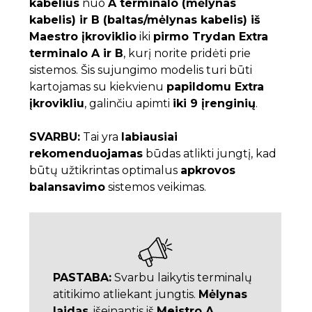
kabelius
nuo
A terminalo (mėlynas
kabelis) ir B (baltas/mėlynas kabelis) iš
Maestro įkroviklio
iki
pirmo Trydan Extra
terminalo A ir B
, kurį norite pridėti prie
sistemos. Šis sujungimo modelis turi būti
kartojamas su kiekvienu
papildomu Extra
įkrovikliu
, galinčiu apimti
iki 9 įrenginių
.
SVARBU:
Tai yra
labiausiai
rekomenduojamas
būdas atlikti jungtį, kad
būtų užtikrintas optimalus
apkrovos
balansavimo
sistemos veikimas.
PASTABA:
Svarbu laikytis terminalų
atitikimo atliekant jungtis.
Mėlynas
laidas
, išeinantis iš
Meistro A