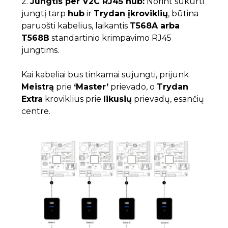
2.
Jungtis per V2C RJ45 hub:
Norint sukurti
jungtį tarp
hub
ir
Trydan įkroviklių
, būtina
paruošti kabelius, laikantis
T568A arba
T568B
standartinio krimpavimo RJ45
jungtims.
Kai kabeliai bus tinkamai sujungti, prijunk
Meistrą
prie
‘Master’
prievado, o
Trydan
Extra
kroviklius prie
likusių
prievadų, esančių
centre.