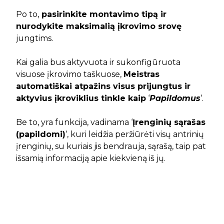
Po to,
pasirinkite montavimo tipą ir
nurodykite maksimalią įkrovimo srovę
jungtims.
Kai galia bus aktyvuota ir sukonfigūruota
visuose įkrovimo taškuose,
Meistras
automatiškai atpažins visus prijungtus ir
aktyvius įkroviklius tinkle kaip
‘
Papildomus
‘.
Be to, yra funkcija, vadinama ‘
Įrenginių sąrašas
(papildomi)
‘, kuri leidžia peržiūrėti visų antrinių
įrenginių, su kuriais jis bendrauja, sąrašą, taip pat
išsamią informaciją apie kiekvieną iš jų.