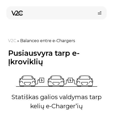
Pereiti
prie
turinio
V2C
»
Balanceo entre e-Chargers
Pusiausvyra tarp e-
Įkroviklių
Statiškas galios valdymas tarp
kelių e-Charger’ių