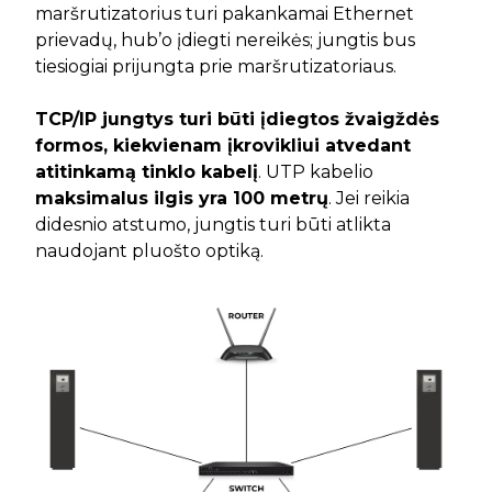
maršrutizatorius turi pakankamai Ethernet
prievadų, hub’o įdiegti nereikės; jungtis bus
tiesiogiai prijungta prie maršrutizatoriaus.
TCP/IP jungtys turi būti įdiegtos žvaigždės
formos, kiekvienam įkrovikliui atvedant
atitinkamą tinklo kabelį
. UTP kabelio
maksimalus ilgis yra 100 metrų
. Jei reikia
didesnio atstumo, jungtis turi būti atlikta
naudojant pluošto optiką.