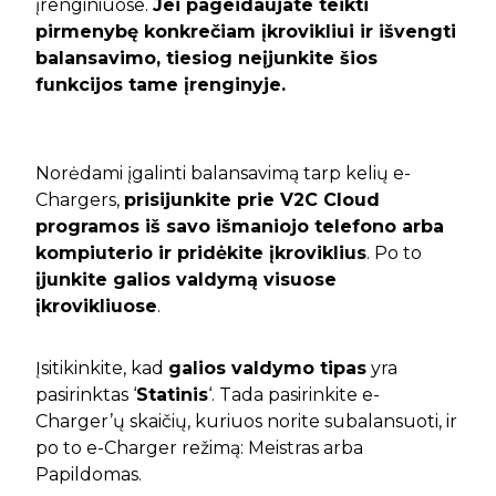
įrenginiuose.
Jei pageidaujate teikti
pirmenybę konkrečiam įkrovikliui ir išvengti
balansavimo, tiesiog neįjunkite šios
funkcijos tame įrenginyje.
Norėdami įgalinti balansavimą tarp kelių e-
Chargers,
prisijunkite prie V2C Cloud
programos iš savo išmaniojo telefono arba
kompiuterio ir pridėkite įkroviklius
. Po to
įjunkite galios valdymą visuose
įkrovikliuose
.
Įsitikinkite, kad
galios valdymo tipas
yra
pasirinktas ‘
Statinis
‘. Tada pasirinkite e-
Charger’ų skaičių, kuriuos norite subalansuoti, ir
po to e-Charger režimą: Meistras arba
Papildomas.