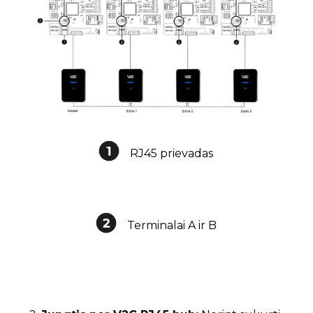
RJ45 prievadas
Terminalai A ir B