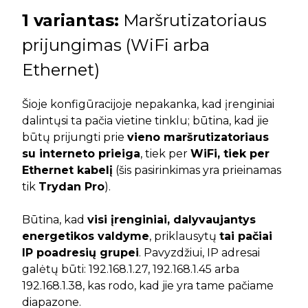
1 variantas:
Maršrutizatoriaus
prijungimas (WiFi arba
Ethernet)
Šioje konfigūracijoje nepakanka, kad įrenginiai
dalintųsi ta pačia vietine tinklu; būtina, kad jie
būtų prijungti prie
vieno maršrutizatoriaus
su interneto prieiga
, tiek per
WiFi, tiek per
Ethernet kabelį
(šis pasirinkimas yra prieinamas
tik
Trydan Pro
).
Būtina, kad
visi įrenginiai, dalyvaujantys
energetikos valdyme
, priklausytų
tai pačiai
IP poadresių grupei
. Pavyzdžiui, IP adresai
galėtų būti: 192.168.1.27, 192.168.1.45 arba
192.168.1.38, kas rodo, kad jie yra tame pačiame
diapazone.