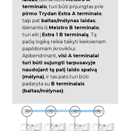
terminalo
, turi būti prijungtas prie
pirmo Trydan Extra A terminalo
;
taip pat
baltas/mėlynas laidas
,
išeinantis iš
Meistro B terminalo
,
turi eiti į
Extra 1 B terminalą
. Tą
pačią logiką reikia taikyti kiekvienam
papildomam įkrovikliui.
Apibendrinant,
visi A terminalai
turi būti sujungti tarpusavyje
naudojant tą patį laido spalvą
(mėlyna)
, ir tas pats turi būti
padaryta su
B terminalais
(baltas/mėlynas)
.