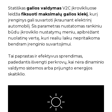
Statiškas
galios valdymas
V2C įkrovikliuose
leidžia
fiksuoti maksimalų galios kiekį
, kurį
įrenginys gali suvartoti įkraunant elektrinį
automobilį. Šis parametras nustatomas rankiniu
būdu įkroviklio nustatymų meniu, apibrėžiant
nuolatinę vertę, kuri realiu laiku nepritaikoma
bendram įrenginio suvartojimui.
Tai paprastas ir efektyvus sprendimas,
padedantis išvengti perkrovų, kai nėra dinaminio
valdymo sistemos arba prijungto energijos
skaitiklio.