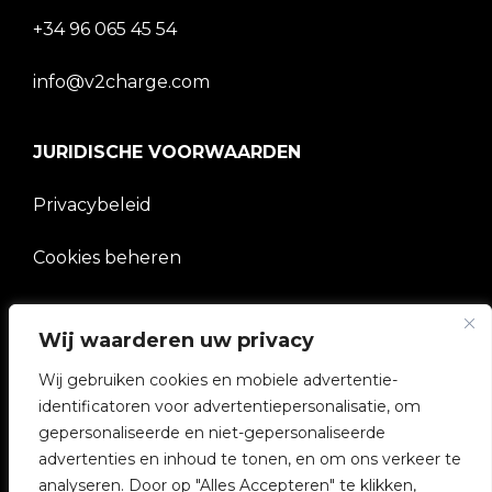
+34 96 065 45 54
info@v2charge.com
JURIDISCHE VOORWAARDEN
Privacybeleid
Cookies beheren
BEDRIJF
Wij waarderen uw privacy
V2C Gemeenschap
Wij gebruiken cookies en mobiele advertentie-
identificatoren voor advertentiepersonalisatie, om
e-Chargers
gepersonaliseerde en niet-gepersonaliseerde
advertenties en inhoud te tonen, en om ons verkeer te
V2C Cloud
analyseren. Door op "Alles Accepteren" te klikken,