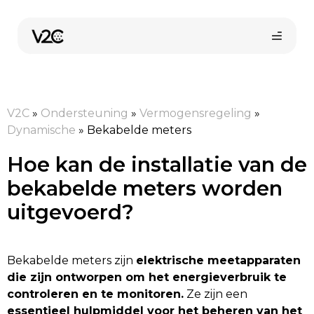
Ga
naar
de
inhoud
V2C
»
Ondersteuning
»
Vermogensregeling
»
Dynamische
»
Bekabelde meters
Hoe kan de installatie van de
bekabelde meters worden
Online kopen
uitgevoerd?
Bekabelde meters zijn
elektrische meetapparaten
die zijn ontworpen om het energieverbruik te
controleren en te monitoren.
Ze zijn een
essentieel hulpmiddel voor het beheren van het