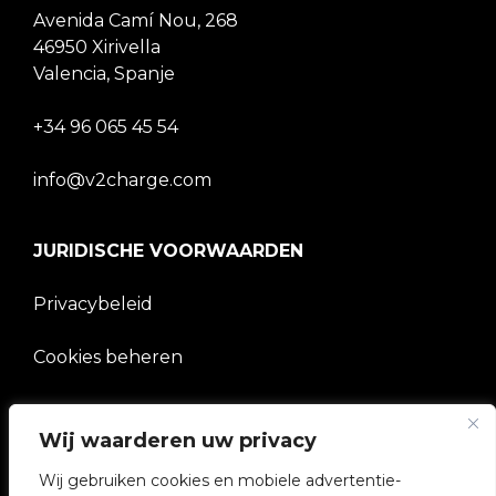
Avenida Camí Nou, 268
46950 Xirivella
Valencia, Spanje
+34 96 065 45 54
info@v2charge.com
JURIDISCHE VOORWAARDEN
Privacybeleid
Cookies beheren
BEDRIJF
Wij waarderen uw privacy
V2C Gemeenschap
Wij gebruiken cookies en mobiele advertentie-