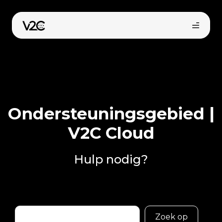
Ga
naar
de
inhoud
Ondersteuningsgebied |
V2C Cloud
Online kopen
Hulp nodig?
Buscar
Zoek op