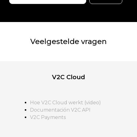
Veelgestelde vragen
V2C Cloud
Hoe V2C Cloud werkt (video)
Documentación V2C API
V2C Payments