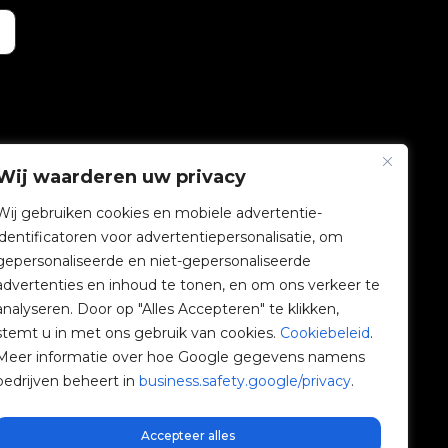
Wij waarderen uw privacy
BEDRIJF
Wij gebruiken cookies en mobiele advertentie-
identificatoren voor advertentiepersonalisatie, om
V2C Gemeenschap
gepersonaliseerde en niet-gepersonaliseerde
advertenties en inhoud te tonen, en om ons verkeer te
e-Chargers
analyseren. Door op "Alles Accepteren" te klikken,
stemt u in met ons gebruik van cookies.
Cookiebeleid
.
V2C Cloud
Meer informatie over hoe Google gegevens namens
bedrijven beheert in
business.safety.google/privacy
.
V2C Payments
Blog
Accepteer alles