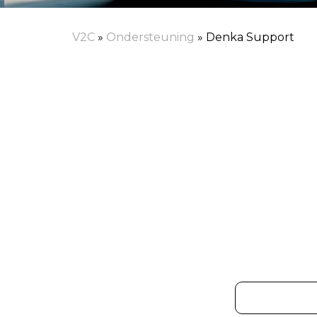
V2C
»
Ondersteuning
»
Denka Support