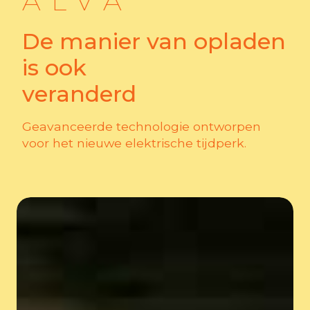
ALVA
De manier van opladen
is ook
veranderd
Geavanceerde technologie ontworpen
voor het nieuwe elektrische tijdperk.